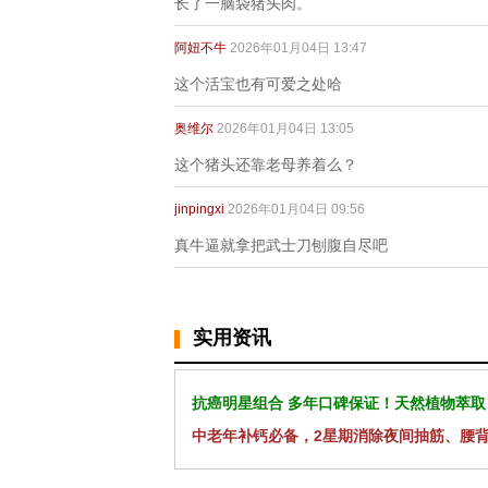
长了一脑袋猪头肉。
阿妞不牛
2026年01月04日 13:47
这个活宝也有可爱之处哈
奥维尔
2026年01月04日 13:05
这个猪头还靠老母养着么？
jinpingxi
2026年01月04日 09:56
真牛逼就拿把武士刀刨腹自尽吧
实用资讯
抗癌明星组合 多年口碑保证！天然植物萃取
中老年补钙必备，2星期消除夜间抽筋、腰