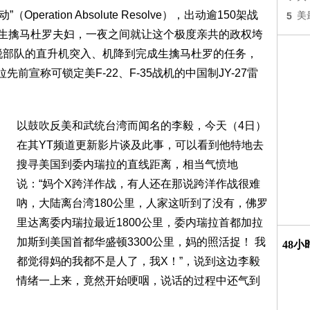
ration Absolute Resolve），出动逾150架战
5
美
），生擒马杜罗夫妇，一夜之间就让这个极度亲共的政权垮
锐部队的直升机突入、机降到完成生擒马杜罗的任务，
先前宣称可锁定美F-22、F-35战机的中国制JY-27雷
以鼓吹反美和武统台湾而闻名的李毅，今天（4日）
在其YT频道更新影片谈及此事，可以看到他特地去
搜寻美国到委内瑞拉的直线距离，相当气愤地
说：“妈个X跨洋作战，有人还在那说跨洋作战很难
吶，大陆离台湾180公里，人家这听到了没有，佛罗
里达离委内瑞拉最近1800公里，委内瑞拉首都加拉
加斯到美国首都华盛顿3300公里，妈的照活捉！ 我
48
都觉得妈的我都不是人了，我X！”，说到这边李毅
情绪一上来，竟然开始哽咽，说话的过程中还气到