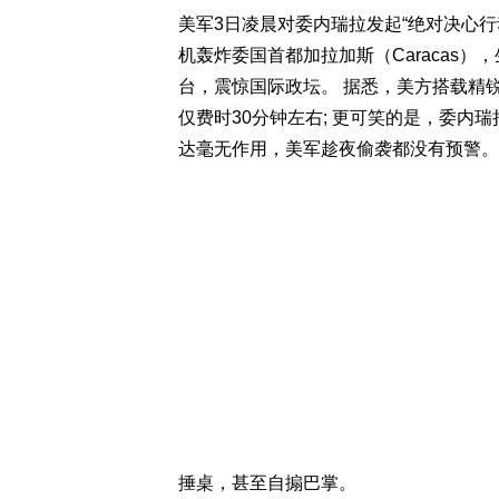
美军3日凌晨对委内瑞拉发起“绝对决心行动”（Ope
机轰炸委国首都加拉加斯（Caracas
台，震惊国际政坛。 据悉，美方搭载精
仅费时30分钟左右; 更可笑的是，委内瑞拉
达毫无作用，美军趁夜偷袭都没有预警。
捶桌，甚至自搧巴掌。