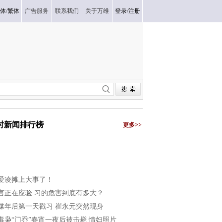
体
/
繁体
广告服务
联系我们
关于万维
登录
/
注册
小时新闻排行榜
更多>>
爱凌摊上大事了！
言正在应验 习的危害到底有多大？
媒年后第一天戳习 崔永元突然现身
毒枭“门乔”春宵一夜后被击毙 情妇照片