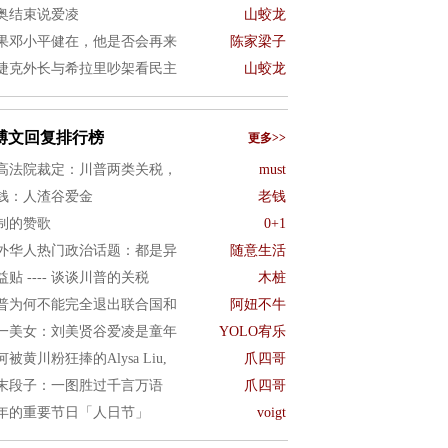
奥结束说爱凌
山蛟龙
果邓小平健在，他是否会再来
陈家梁子
捷克外长与希拉里吵架看民主
山蛟龙
博文回复排行榜
更多>>
高法院裁定：川普两类关税，
must
钱：人渣谷爱金
老钱
制的赞歌
0+1
外华人热门政治话题：都是异
随意生活
益贴 ---- 谈谈川普的关税
木桩
普为何不能完全退出联合国和
阿妞不牛
一美女：刘美贤谷爱凌是童年
YOLO宥乐
何被黄川粉狂捧的Alysa Liu,
爪四哥
末段子：一图胜过千言万语
爪四哥
年的重要节日「人日节」
voigt