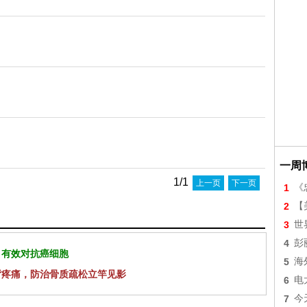
一周
1/1
上一页
下一页
1
《
2
【美
3
世
4
彭
 有效对抗癌细胞
5
海
背疼痛，防治骨质疏松立竿见影
6
电
7
今