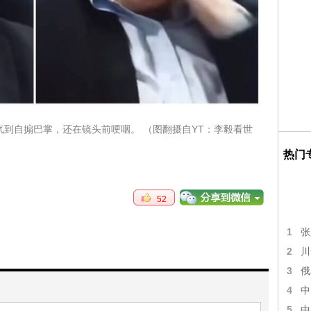
到自搧巴掌，还在镜头前哽咽。 （图翻摄自YT：李毅看世
热门
52
1
张
2
川
3
俄
4
中
5
中