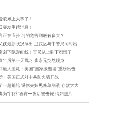
爱凌摊上大事了！
日突发重磅消息！
言正在应验 习的危害到底有多大？
又侠最新状况浮出 卫戍区与中警局同时出
京划下隐形红线！官员从上到下都慌了
媒年后第一天戳习 崔永元突然现身
共最大噩耗：美国“国家级翻墙”重磅出击
磅！美国正式对中共防火墙开战
了一趟邮轮 退休夫妇见账单崩溃 存款大大
毒枭“门乔”春宵一夜后被击毙 情妇照片