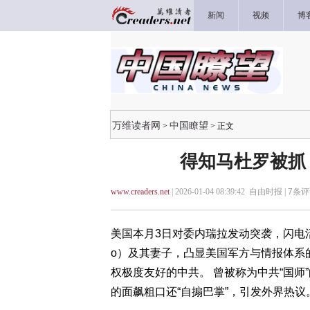
新闻
视频
博
万维读者网
中国瞭望
>
> 正文
得知马杜罗被抓
www.creaders.net
| 2026-01-04 08:39:42 自由时报 |
7
条评
美国本月3日对委内瑞拉发动突袭，闪电活捉在
o）及其妻子，凸显美国军方与情报体系
权极度友好的中共。 曾被称为中共“国
的面飙粗口还“自搧巴掌”，引发外界热议