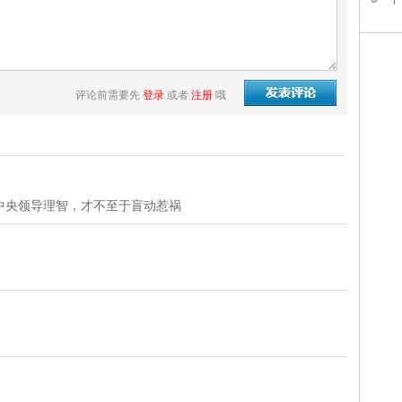
评论前需要先
登录
或者
注册
哦
中央领导理智，才不至于盲动惹祸