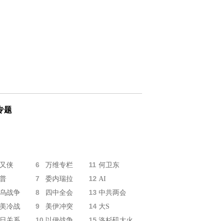
专题
6
11
又侠
万维专栏
何卫东
7
12
普
委内瑞拉
AI
8
13
乌战争
四中全会
中共两会
9
14
美冷战
美伊冲突
大S
10
15
日关系
以伊战争
洛杉矶大火