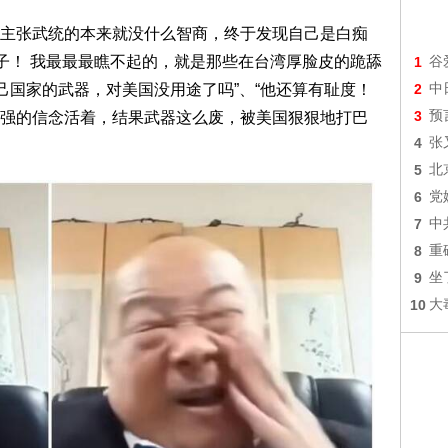
议，“主张武统的本来就没什么智商，终于发现自己是白痴
汉子！ 我最最最瞧不起的，就是那些在台湾厚脸皮的跪舔
1
谷
己国家的武器，对美国没用途了吗”、“他还算有耻度！
2
中
3
预
强的信念活着，结果武器这么废，被美国狠狠地打巴
4
张
5
北
6
党
7
中
8
重
9
坐
10
大