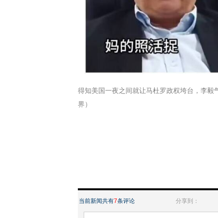
得知美国一夜之间就让马杜罗政权垮台，李毅气
界）
当前新闻共有
7
条评论
分享到：