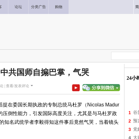
客
论坛
分类广告
购物
简
 中共国师自搧巴掌，气哭
24
论 |
查看/发表评论
委国长期执政的专制总统马杜罗（Nicolas Madur
1
谷
的压倒性能力，引发国际高度关注，尤其是与马杜罗政
2
预
师”的知名武统学者李毅得知这件事后竟然气哭，当着镜头
3
党
。
4
大