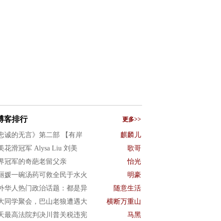
博客排行
更多>>
忠诚的无言》第二部 【有岸
麒麟儿
花滑冠军 Alysa Liu 刘美
歌哥
界冠军的奇葩老留父亲
怡光
丽媛一碗汤药可救全民于水火
明豪
外华人热门政治话题：都是异
随意生活
大同学聚会，巴山老狼遭遇大
横断万重山
天最高法院判决川普关税违宪
马黑