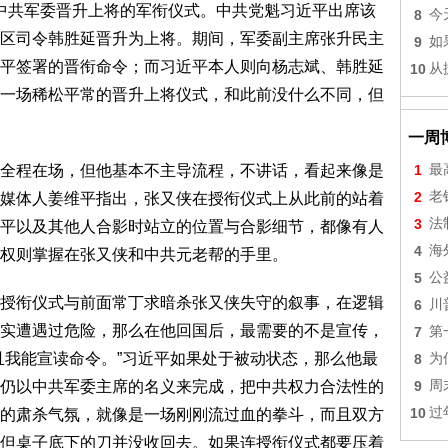
举行中共军委晋升上将的军衔仪式。中共党魁习近平出席该
8
今
区司令韩胜延晋升为上将。期间，军委副主席张升民主
9
如
平签署的晋衔命令；而习近平本人则向杨志斌、韩胜延
10
从
一场稀松平常的晋升上将仪式，和此前没什么不同，但
一周
全程在场，但他基本不主导流程，不讲话，看起来像是
1
最
2
老
媒体人姜维平指出，张又侠在授衔仪式上从此前的站着
3
法
平以及其他人合影时站立的位置与合影细节，都像有人
4
海
权则掌握在张又侠和中共元老帮的手里。
5
公
授衔仪式与前面常丁求暗杀张又侠失守的叙事，在逻辑
6
川
实遭遇过危险，那么在他回国后，最需要的不是宣传，
7
第
且我能宣读命令。”习近平如果处于被动状态，那么他最
8
为
仍以中共军委主席的名义来完成，把中共权力合法性的
9
周
10
过
的肃杀气氛，就像是一场刚刚流过血的拳斗，而且双方
但桌子底下的刀并没收回去。如果连授衔仪式都要压着