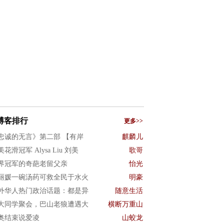
博客排行
更多>>
忠诚的无言》第二部 【有岸
麒麟儿
花滑冠军 Alysa Liu 刘美
歌哥
界冠军的奇葩老留父亲
怡光
丽媛一碗汤药可救全民于水火
明豪
外华人热门政治话题：都是异
随意生活
大同学聚会，巴山老狼遭遇大
横断万重山
奥结束说爱凌
山蛟龙