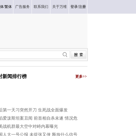
体
/
繁体
广告服务
联系我们
关于万维
登录
/
注册
小时新闻排行榜
更多>>
后第一天习突然开刀 生死战全面爆发
陷爱泼斯坦案丑闻 前首相自杀未遂 情况危
美战机群最大空中对峙内幕曝光
国人大一号公报 未提张又侠 释放什么信号