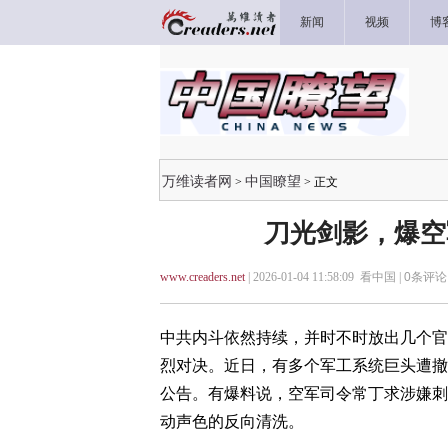
新闻
视频
博
万维读者网
中国瞭望
>
> 正文
刀光剑影，爆空
www.creaders.net
| 2026-01-04 11:58:09 看中国 |
0
条评论 
中共内斗依然持续，并时不时放出几个官
烈对决。近日，有多个军工系统巨头遭撤
公告。有爆料说，空军司令常丁求涉嫌刺
动声色的反向清洗。