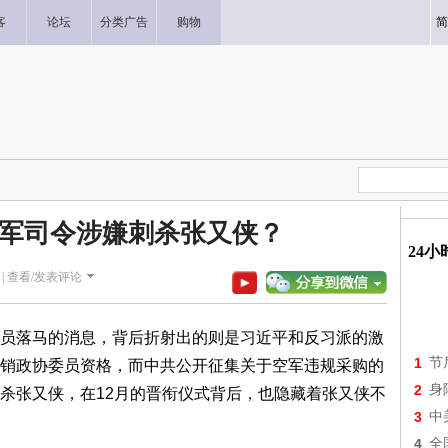
客
论坛
分类广告
购物
简
军司令涉嫌刺杀张又侠？
24
|
查看/发表评论
员落马的消息，背后折射出的则是习近平和反习派的激
1
节
销政协委员资格，而中共公开征集关于空军违规采购的
2
身
杀张又侠，在12月的晋衔仪式背后，也隐藏着张又侠不
3
中
4
全