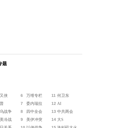
专题
6
11
又侠
万维专栏
何卫东
7
12
普
委内瑞拉
AI
8
13
乌战争
四中全会
中共两会
9
14
美冷战
美伊冲突
大S
10
15
日关系
以伊战争
洛杉矶大火