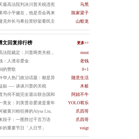
天最高法院判决川普关税违宪
马黑
果邓小平健在，他是否会再来
陈家梁子
捷克外长与希拉里吵架看民主
山蛟龙
博文回复排行榜
更多>>
高法院裁定：川普两类关税，
must
钱：人渣谷爱金
老钱
制的赞歌
0+1
外华人热门政治话题：都是异
随意生活
益贴 ---- 谈谈川普的关税
木桩
普为何不能完全退出联合国和
阿妞不牛
一美女：刘美贤谷爱凌是童年
YOLO宥乐
何被黄川粉狂捧的Alysa Liu,
爪四哥
末段子：一图胜过千言万语
爪四哥
年的重要节日「人日节」
voigt