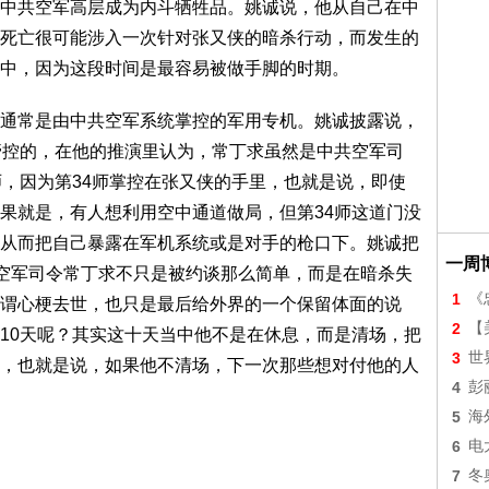
中共空军高层成为内斗牺牲品。姚诚说，他从自己在中
死亡很可能涉入一次针对张又侠的暗杀行动，而发生的
中，因为这段时间是最容易被做手脚的时期。
通常是由中共空军系统掌控的军用专机。姚诚披露说，
管控的，在他的推演里认为，常丁求虽然是中共空军司
师，因为第34师掌控在张又侠的手里，也就是说，即使
果就是，有人想利用空中通道做局，但第34师这道门没
从而把自己暴露在军机系统或是对手的枪口下。姚诚把
一周
，空军司令常丁求不只是被约谈那么简单，而是在暗杀失
1
《
谓心梗去世，也只是最后给外界的一个保留体面的说
2
【美
10天呢？其实这十天当中他不是在休息，而是清场，把
3
世
，也就是说，如果他不清场，下一次那些想对付他的人
4
彭
5
海
6
电
7
冬