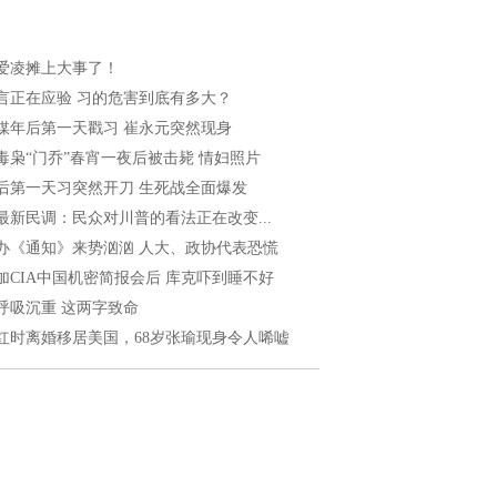
爱凌摊上大事了！
言正在应验 习的危害到底有多大？
媒年后第一天戳习 崔永元突然现身
毒枭“门乔”春宵一夜后被击毙 情妇照片
后第一天习突然开刀 生死战全面爆发
最新民调：民众对川普的看法正在改变...
办《通知》来势汹汹 人大、政协代表恐慌
加CIA中国机密简报会后 库克吓到睡不好
呼吸沉重 这两字致命
红时离婚移居美国，68岁张瑜现身令人唏嘘