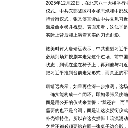
2025年12月22日，在北京八一大楼
仪式。中共东部战区司令杨志斌和中部战
持晋衔仪式，张又侠宣读由中共党魁习近
颁发命令状并祝贺。表面来看，这似乎是
实际上背后却上演着真实的刀光剑影。
旅美时评人唐靖远表示，中共党魁习近平
必须到场并按剧本走完这个过场。前中国
状态，到现在坐在椅子上，再到他与习近
把习近平推到台前走完形式，而真正的军
唐靖远表示，如果再往深一步推测，这场
上确实能构成一个闭环。即如果张又侠确
而是用公开的仪式来宣誓：“我还在，而
需要的也不是台词，而是让这次授衔仪式
外壳维持住。所以在这次授衔上暗流涌动
之后还都必须要站在同一张桌子边合影，