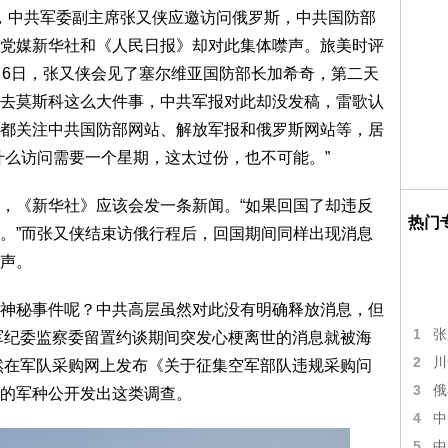
0日，中共军委副主席张又侠应邀访问俄罗斯，中共国防部
党媒新华社和《人民日报》却对此集体噤声。旅美时评
月6日，张又侠会见了塞尔维亚国防部长加希奇，第二天
去莫斯科这么大件事，中共军报对此却没发稿，雷歌认
都关注中共国防部网站、解放军报和俄罗斯网站等，居
什么访问需要一个星期，这太过份，也不可能。”
，《新华社》应该会发一条新闻。“如果回国了却违反
热门
。”而张又侠结束访俄行程后，回国期间同样出现消息
声。
神秘事件呢？中共高层虽然对此没有明确释放消息，但
1
张
共军纪委监察委留置约谈期间突发心梗离世的消息就被海
2
川
突然在军队采购网上发布《关于征集空军部队违规采购问
3
俄
的军种公开发出这类调查。
4
中
5
中