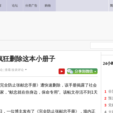
客
论坛
分类广告
购物
简
疯狂删除这本小册子
24
论 |
查看/发表评论
完全防止张献忠手册》遭快速删除，该手册揭露了社会
1
谷
家，“献忠就在你身边，保命专用”。该帖文存活不到1天
2
预
3
党
月30日，一位博主发布了《完全防止张献忠手册》，墙内正
4
大