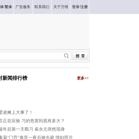
体
/
繁体
广告服务
联系我们
关于万维
登录
/
注册
小时新闻排行榜
更多>>
爱凌摊上大事了！
言正在应验 习的危害到底有多大？
媒年后第一天戳习 崔永元突然现身
毒枭“门乔”春宵一夜后被击毙 情妇照片