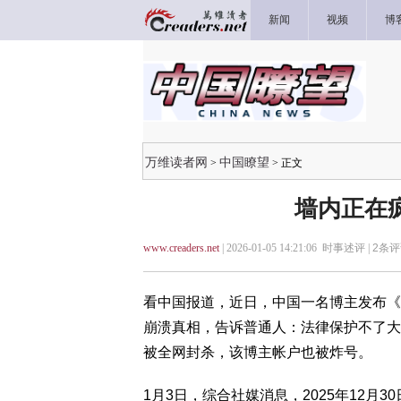
新闻
视频
博
万维读者网
中国瞭望
>
> 正文
墙内正在
www.creaders.net
| 2026-01-05 14:21:06 时事述评 |
2
条评
看中国报道，近日，中国一名博主发布《
崩溃真相，告诉普通人：法律保护不了大
被全网封杀，该博主帐户也被炸号。
1月3日，综合社媒消息，2025年12