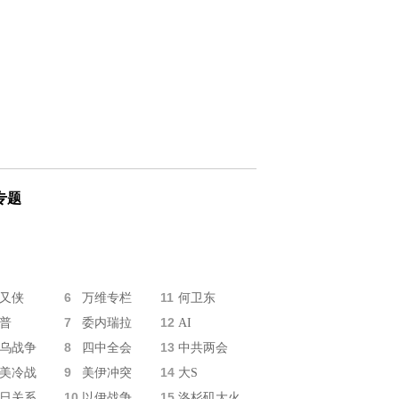
专题
6
11
又侠
万维专栏
何卫东
7
12
普
委内瑞拉
AI
8
13
乌战争
四中全会
中共两会
9
14
美冷战
美伊冲突
大S
10
15
日关系
以伊战争
洛杉矶大火