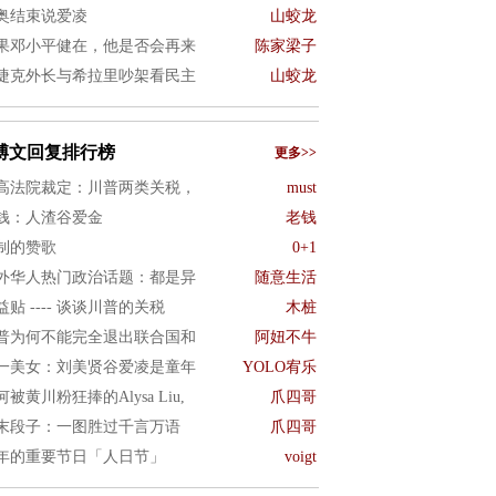
奥结束说爱凌
山蛟龙
果邓小平健在，他是否会再来
陈家梁子
捷克外长与希拉里吵架看民主
山蛟龙
博文回复排行榜
更多>>
高法院裁定：川普两类关税，
must
钱：人渣谷爱金
老钱
制的赞歌
0+1
外华人热门政治话题：都是异
随意生活
益贴 ---- 谈谈川普的关税
木桩
普为何不能完全退出联合国和
阿妞不牛
一美女：刘美贤谷爱凌是童年
YOLO宥乐
何被黄川粉狂捧的Alysa Liu,
爪四哥
末段子：一图胜过千言万语
爪四哥
年的重要节日「人日节」
voigt