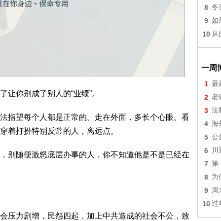
8
冬
9
如
10
从
一周
1
最
了让你别成了别人的“业绩”。
2
老
3
法
法指望每个人都是正常的。走在外面，多长个心眼。看
4
海
穿着打扮特别反常的人，离远点。
5
公
6
川
，别随便激怒底层办事的人，你不知道他是不是已经在
7
第
8
为
9
周
10
过
会压力剧增，民怨四起，加上中共造成的社会不公，致