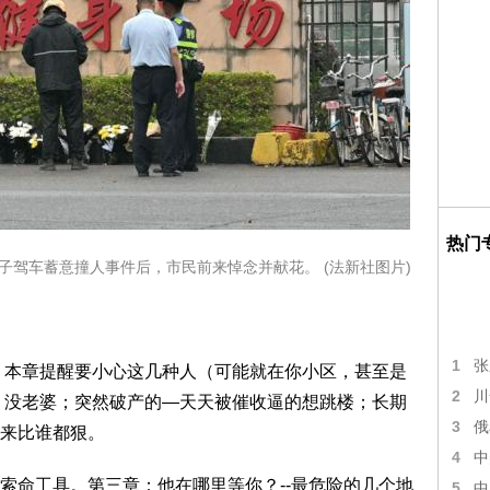
热门
男子驾车蓄意撞人事件后，市民前来悼念并献花。 (法新社图片)
1
张
”？本章提醒要小心这几种人（可能就在你小区，甚至是
2
川
子、没老婆；突然破产的—天天被催收逼的想跳楼；长期
3
俄
来比谁都狠。
4
中
索命工具。第三章：他在哪里等你？--最危险的几个地
5
中