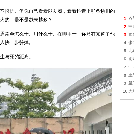
不报忧。但你自己看看朋友圈，看看抖音上那些秒删的
1
谷
火的，是不是越来越多？
2
中
通常会怎么干、用什么干、在哪里干。你只有知道了他
3
预
人快一步躲掉。
4
张
5
北
生与死的距离。
6
党
7
中
8
重
9
坐
10
大