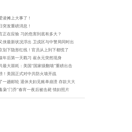
爱凌摊上大事了！
日突发重磅消息！
言正在应验 习的危害到底有多大？
又侠最新状况浮出 卫戍区与中警局同时出
京划下隐形红线！官员从上到下都慌了
媒年后第一天戳习 崔永元突然现身
共最大噩耗：美国“国家级翻墙”重磅出击
磅！美国正式对中共防火墙开战
了一趟邮轮 退休夫妇见账单崩溃 存款大大
毒枭“门乔”春宵一夜后被击毙 情妇照片