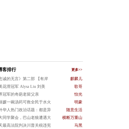
博客排行
更多>>
忠诚的无言》第二部 【有岸
麒麟儿
花滑冠军 Alysa Liu 刘美
歌哥
界冠军的奇葩老留父亲
怡光
丽媛一碗汤药可救全民于水火
明豪
外华人热门政治话题：都是异
随意生活
大同学聚会，巴山老狼遭遇大
横断万重山
天最高法院判决川普关税违宪
马黑