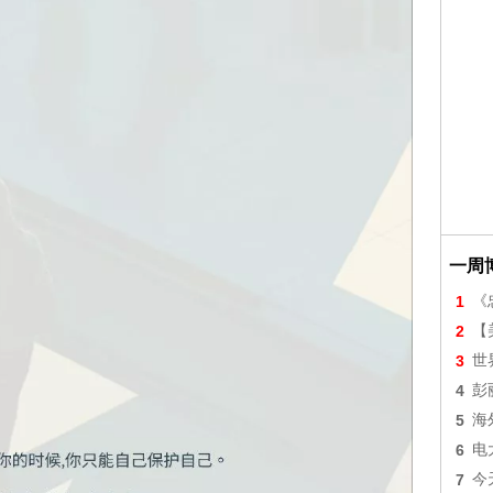
一周
1
《
2
【美
3
世
4
彭
5
海
6
电
7
今