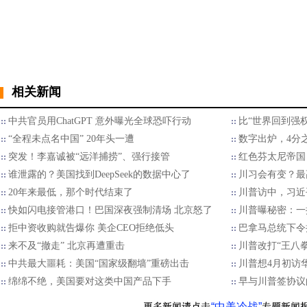
相关新闻
中共官员用ChatGPT 意外曝光全球恐吓行动
比“世界回到强
“全程未点名中国” 20年头一遭
数字出炉，4分
突发！李嘉诚被“远洋捕捞”、强行接管
红色芬太尼帝国
谁泄露的？美国找到DeepSeek的数据中心了
川习会有变？最
20年来最低，那个时代结束了
川普访中，习近
快如闪电接管港口！巴国深夜强制清场 北京怒了
川普曝秘密：一
拒中资收购就告爆你 美企CEO拒绝低头
巴拿马总统下令
来不及“撤走” 北京再遭重击
川普改打“王八
中共最大噩耗：美国“国家级翻墙”重磅出击
川普想4月初访
绵绵不绝，美国要对这类中国产品下手
早与川普签协议
“中美冷战”