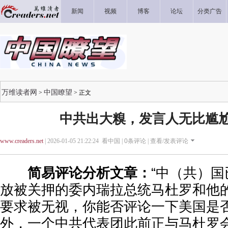
新闻
视频
博客
论坛
分类广告
万维读者网
中国瞭望
>
> 正文
中共出大糗，发言人无比尴尬
www.creaders.net
| 2026-01-05 21:22:24 看中国 |
0
条评论 |
查看/发表评论
简易评论分析文章：
“中（共）
放被关押的委内瑞拉总统马杜罗和他
要求被无视，你能否评论一下美国是
外，一个中共代表团此前正与马杜罗