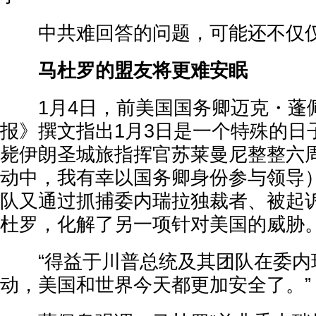
中共难回答的问题，可能还不仅仅
马杜罗的盟友将更难安眠
1月4日，前美国国务卿迈克・蓬
报》撰文指出1月3日是一个特殊的日
毙伊朗圣城旅指挥官苏莱曼尼整整六
动中，我有幸以国务卿身份参与领导
队又通过抓捕委内瑞拉独裁者、被起
杜罗，化解了另一项针对美国的威胁。
“得益于川普总统及其团队在委内
动，美国和世界今天都更加安全了。”