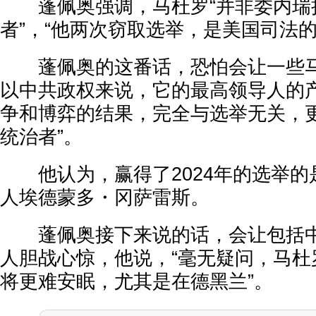
蓬佩奥强调，马杜罗“并非委内瑞
者”，“他两次窃取选举，是美国司法的
蓬佩奥的这番话，恐怕会让一些马
以中共政权来说，它的最高领导人的
争和博弈的结果，完全与选举无关，更
统治者”。
他认为，赢得了2024年的选举的
人埃德蒙多・冈萨雷斯。
蓬佩奥接下来说的话，会让包括中
人胆战心惊，他说，“毫无疑问，马杜
将更难安眠，尤其是在德黑兰”。