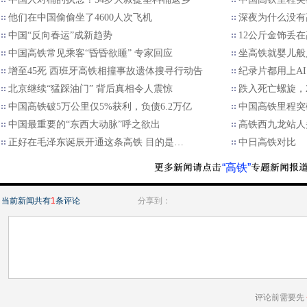
他们在中国偷偷坐了4600人次飞机
深夜为什么没有高
中国“反向春运”成新趋势
12公斤金饰丢
中国高铁常见乘客“昏昏欲睡” 专家回应
坐高铁就婴儿般
增至45死 西班牙高铁相撞事故遗体搜寻行动告
纪录片都用上A
北京继续“猛踩油门” 背后真相令人震惊
跌入死亡螺旋，
中国高铁破5万公里仅5%获利，负债6.2万亿
中国高铁里程突
中国最重要的“东西大动脉”呼之欲出
高铁西九龙站人
正好在毛泽东诞辰开通这条高铁 目的是…
中日高铁对比
“高铁”
当前新闻共有
1
条评论
分享到：
评论前需要先