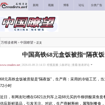
新闻
视频
博客
论坛
分类广告
万维读者网
中国瞭望
>
> 正文
中国高铁68元盒饭被指“隔夜饭” 
www.creaders.net
| 2026-01-09 21:14:33 经视直播 |
1
条评论 |
查看/发表评论
68元高铁盒饭被质疑是“隔夜饭”，生产商：采用的冷链工艺，当
72小时
近日，有网友吐槽在G821次列车上花68元买的牛柳拼酸菜鱼套
供应新鲜菜品，引发关注。对此，生产商解释称，属预制餐食，