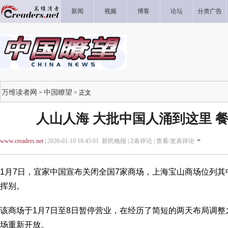
新闻
视频
博客
论坛
分类广告
万维读者网
中国瞭望
>
> 正文
人山人海 大批中国人涌到这里 餐
www.creaders.net
| 2026-01-10 18:45:01 新民晚报 |
2
条评论 |
查看/发表评论
1月7日，宜家中国宣布关闭全国7家商场，上海宝山商场位列其
挥别。
该商场于1月7日至8日暂停营业，在经历了简短的两天布局调整
场重新开放。