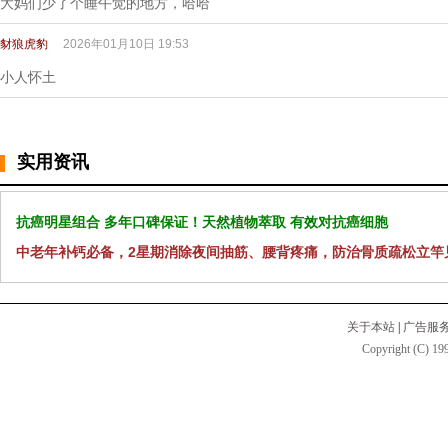
大妈们少了个睡午觉的地方，哈哈
豺狼虎豹
2026年01月10日 19:53
小人怀土
实用资讯
抗癌明星组合 多年口碑保证！天然植物萃取 有效对抗癌细胞
中老年补钙必备，2星期消除夜间抽筋、腰背疼痛，防治骨质疏松立竿
关于本站
|
广告服
Copyright (C) 199