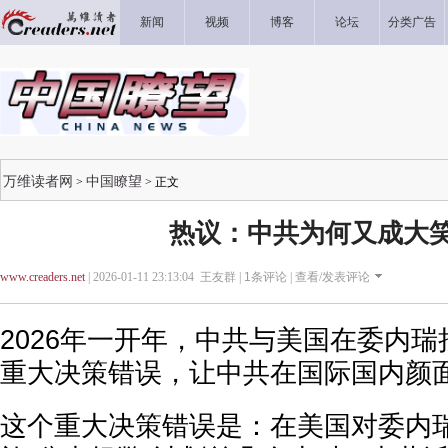
新闻
视频
博客
论坛
分类广告
万维读者网
中国瞭望
>
> 正文
热议：中共为何又成大
www.creaders.net
| 2026-01-11 23:13:04 王友群 |
1
条评论 |
查看/发表评论
2026年一开年，中共与美国在委内
重大决策错误，让中共在国际国内颜
这个重大决策错误是：在美国对委内