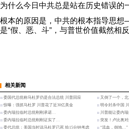
为什么今日中共总是站在历史错误的
根本的原因是，中共的根本指导思想
是“假、恶、斗”，与普世价值截然相
相关新闻
委国代总统称马杜罗仍是合法总统 川普回应
又倒了一个，北
惊曝：强抓马杜罗 川普花了近30亿美金
明令封杀中国 
委内瑞拉临时总统刚刚承诺…
川普能让委内瑞
委内瑞拉临时总统刚刚证实了…
突发！卢比奥对
委代总统：美国当时说马杜罗已死 给15分钟考虑
“流血，倒地…”