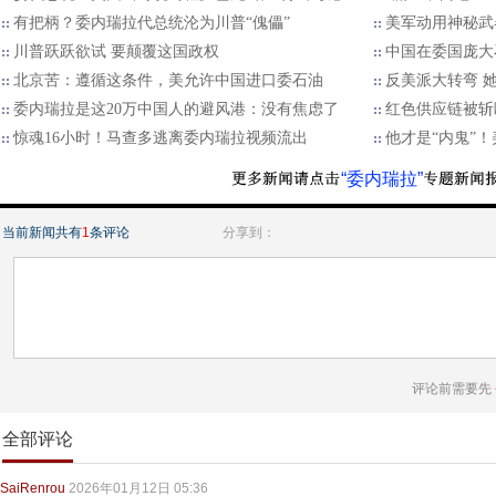
有把柄？委内瑞拉代总统沦为川普“傀儡”
美军动用神秘武
川普跃跃欲试 要颠覆这国政权
中国在委国庞大
北京苦：遵循这条件，美允许中国进口委石油
反美派大转弯 
委内瑞拉是这20万中国人的避风港：没有焦虑了
红色供应链被斩
惊魂16小时！马查多逃离委内瑞拉视频流出
他才是“内鬼”
“委内瑞拉”
当前新闻共有
1
条评论
分享到：
评论前需要先
全部评论
SaiRenrou
2026年01月12日 05:36