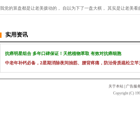
我党的算盘都是让老美拨动的， 自以为下了一盘大棋， 其实是让老美
实用资讯
抗癌明星组合 多年口碑保证！天然植物萃取 有效对抗癌细胞
中老年补钙必备，2星期消除夜间抽筋、腰背疼痛，防治骨质疏松立竿
关于本站
|
广告服
Copyright (C) 199