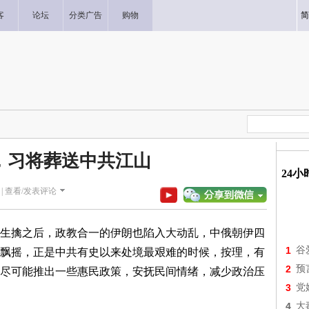
客
论坛
分类广告
购物
简
，习将葬送中共江山
24
|
查看/发表评论
生擒之后，政教合一的伊朗也陷入大动乱，中俄朝伊四
1
谷
飘摇，正是中共有史以来处境最艰难的时候，按理，有
2
预
尽可能推出一些惠民政策，安抚民间情绪，减少政治压
3
党
4
大