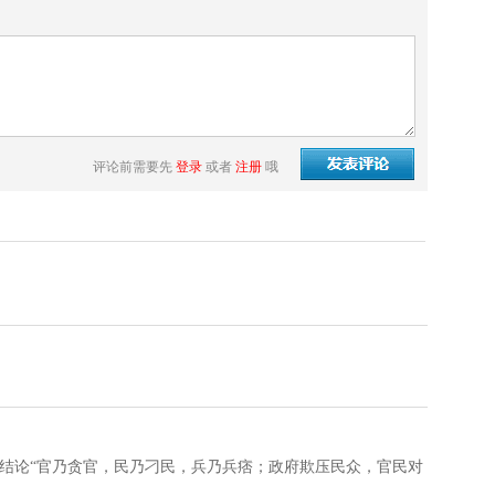
评论前需要先
登录
或者
注册
哦
得出结论“官乃贪官，民乃刁民，兵乃兵痞；政府欺压民众，官民对