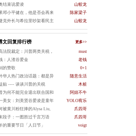
奥结束说爱凌
山蛟龙
果邓小平健在，他是否会再来
陈家梁子
捷克外长与希拉里吵架看民主
山蛟龙
博文回复排行榜
更多>>
高法院裁定：川普两类关税，
must
钱：人渣谷爱金
老钱
制的赞歌
0+1
外华人热门政治话题：都是异
随意生活
益贴 ---- 谈谈川普的关税
木桩
普为何不能完全退出联合国和
阿妞不牛
一美女：刘美贤谷爱凌是童年
YOLO宥乐
何被黄川粉狂捧的Alysa Liu,
爪四哥
末段子：一图胜过千言万语
爪四哥
年的重要节日「人日节」
voigt