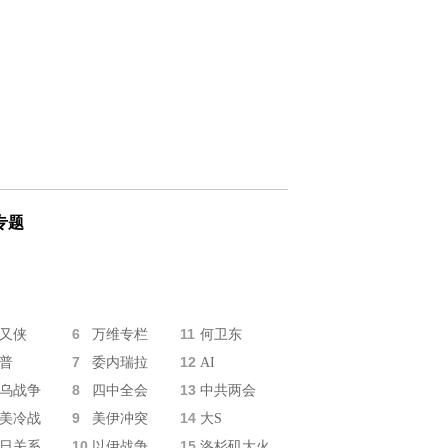
专题
6
11
又侠
万维专栏
何卫东
7
12
普
委内瑞拉
AI
8
13
乌战争
四中全会
中共两会
9
14
美冷战
美伊冲突
大S
10
15
日关系
以伊战争
洛杉矶大火