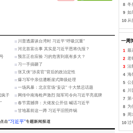
8
冬
9
如
10
从
一周
川普透露谈台湾时 习近平“呼吸沉重”
河北首富出事 其实是习近平恩将仇报？
1
最
号
预言正在应验 习的危害到底有多大？
2
老
习一手搞砸了
3
法
张又侠“涉卖官”背后的政治定性
4
海
爆习军中亲信遭断崖式降级处理
5
公
一场风暴：北京官场“妄议” 十大禁忌话题
6
川
成疯子
网传中南海枪声激烈 陆军司令向习近平亮底牌
7
第
”
春节震撼弹：大佬发公开信 喊话习近平
8
为
甘地墓前这一蹲 习近平旧照炸锅
9
周
“习近平”
10
过