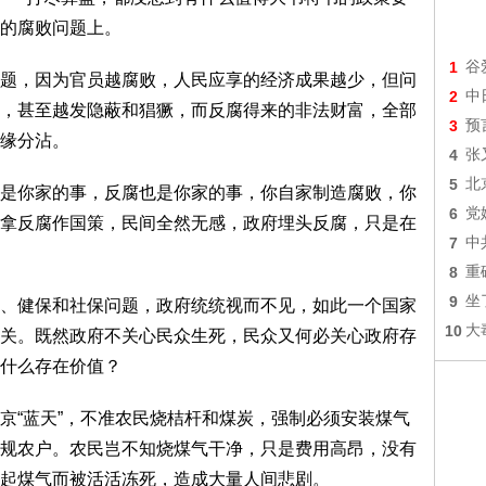
的腐败问题上。
1
谷
，因为官员越腐败，人民应享的经济成果越少，但问
2
中
，甚至越发隐蔽和猖獗，而反腐得来的非法财富，全部
3
预
缘分沾。
4
张
5
北
你家的事，反腐也是你家的事，你自家制造腐败，你
6
党
拿反腐作国策，民间全然无感，政府埋头反腐，只是在
7
中
8
重
9
坐
健保和社保问题，政府统统视而不见，如此一个国家
10
大
关。既然政府不关心民众生死，民众又何必关心政府存
什么存在价值？
“蓝天”，不准农民烧桔杆和煤炭，强制必须安装煤气
规农户。农民岂不知烧煤气干净，只是费用高昂，没有
起煤气而被活活冻死，造成大量人间悲剧。