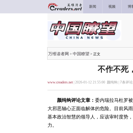
新闻
视频
博
万维读者网
中国瞭望
>
> 正文
不作不死
www.creaders.net
| 2026-01-12 21:55:00 颜纯钩 |
7
条评论 
颜纯钩评论文章：
委内瑞拉马杜罗被
大邪恶轴心正面临解体的危险。目前风雨
基本政治智慧的领导人，应该审时度势，
力。