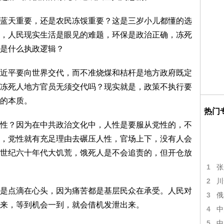
天重要，还是农民冻馁重要？这是三岁小儿都懂的选
，人民现实生活是眼见的难题，环保是政治正确，冻死
是什么执政逻辑？
平要向世界交代，而不准烧煤和桔杆是地方政府既定
冻死人地方官员无须交代吗？现实就是，政策不执行要
的本质。
热门
？因为在中共政治文化中，人性是要服从党性的，不
，党性就有充足理由去碾压人性，官场上下，没有人会
世纪六十年代大饥荒，饿死人是不会追责的，但开仓放
1
张
2
川
点滴在心头，因为痛苦都是基层民众在承受。人民对
3
俄
来，等到机会一到，就会借机发泄出来。
4
中
5
中