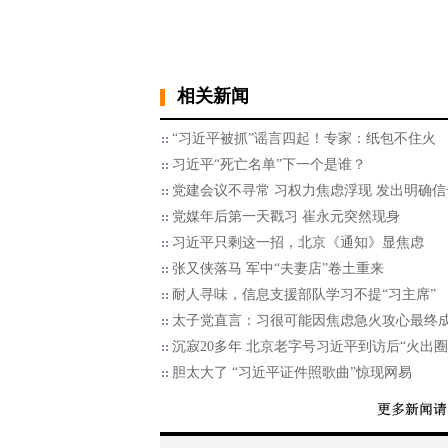
相关新闻
“习近平被抓”谣言四起！专家：纸包不住火
习近平“死亡名单”下一个是谁？
党建会议不寻常 习权力焦虑浮现 发出明确信
党媒年后第一天戳习 崔永元突然现身
习近平只剩这一招，北京《通知》显焦虑
张又侠落马 军中“夫妻店”卷土重来
耐人寻味，信息支援部队学习不提“习主席”
太子党直言：习很可能因焦虑急火攻心最终
沉寂20多年 北京老字号习近平到访后“火出圈
胆太大了 “习近平证件照歌曲”惊现网易