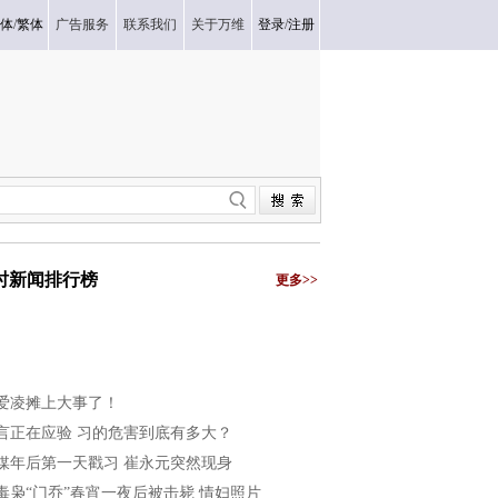
体
/
繁体
广告服务
联系我们
关于万维
登录
/
注册
小时新闻排行榜
更多>>
爱凌摊上大事了！
言正在应验 习的危害到底有多大？
媒年后第一天戳习 崔永元突然现身
毒枭“门乔”春宵一夜后被击毙 情妇照片