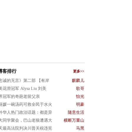
博客排行
更多>>
忠诚的无言》第二部 【有岸
麒麟儿
花滑冠军 Alysa Liu 刘美
歌哥
界冠军的奇葩老留父亲
怡光
丽媛一碗汤药可救全民于水火
明豪
外华人热门政治话题：都是异
随意生活
大同学聚会，巴山老狼遭遇大
横断万重山
天最高法院判决川普关税违宪
马黑