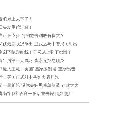
爱凌摊上大事了！
日突发重磅消息！
言正在应验 习的危害到底有多大？
又侠最新状况浮出 卫戍区与中警局同时出
京划下隐形红线！官员从上到下都慌了
媒年后第一天戳习 崔永元突然现身
共最大噩耗：美国“国家级翻墙”重磅出击
磅！美国正式对中共防火墙开战
了一趟邮轮 退休夫妇见账单崩溃 存款大大
毒枭“门乔”春宵一夜后被击毙 情妇照片