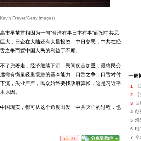
n Frayer/Getty Images)
巿早苗首相因为一句“台湾有事日本有事”而招中共忌
巨大，日企在大陆还有大量投资，中日交恶，中共在经
舌之争而置中国人民的利益于不顾。
了兜著走，经济继续下沉，民间疾苦加重，最终民变
远需有衡量轻重缓急的基本能力，口舌之争，口舌对付
一周
下沉，失业严严，民众始终要找政府算帐，这是习近平
1
《
本原因。
2
【美
3
世
国现实，都可从这个角度出发，中共灭亡的过程，也
4
彭
5
海
6
电
7
今
37