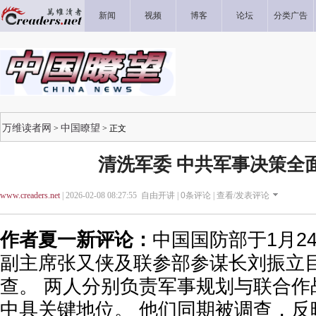
新闻
视频
博客
论坛
分类广告
万维读者网
中国瞭望
>
> 正文
清洗军委 中共军事决策全面
www.creaders.net
| 2026-02-08 08:27:55 自由开讲 |
0
条评论 |
查看/发表评论
作者夏一新评论：
中国国防部于1月2
副主席张又侠及联参部参谋长刘振立
查。 两人分别负责军事规划与联合作
中具关键地位。 他们同期被调查，反