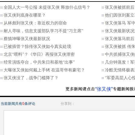
全国人大一号公报 未提张又侠 释放什么信号？
张又侠被抓前后
张又侠到底身在哪里？
他们因张刘案立功
从林彪到张又侠：靠近权力的宿命
张又侠落马 军中
耐人寻味，信息支援部队学习不提“习主席”
张又侠最新状况
蔡慎坤曝张又侠最新状况
张又侠落马前后
已被插管？惊传张又侠如今真实处境
张又侠被抓 传
北京“喂料”？《华日》再报张又侠泄密
中共抓捕张又侠
经常演练夺台，中共朱日和基地“出事”
几分钟蒸发！军
大曝张又侠如何戴上手铐 在温哥华有豪宅？
冷酷无情终极表
张又侠没了，战争门槛降了？
“军委高层人心
“张又侠”
当前新闻共有
0
条评论
分享到：