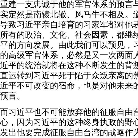
重建一支忠诚于他的军官体系的预言
实定然是南辕北辙、风马牛不相及。
导致习近平亲自培育的习家军都对他
所有的政治、文化、社会因素，都继
平的方向发展。由此我们可以预见，
的高级军官体系，必然是又一次两面
近平的统治就将在这种不断发生的背
直运转到习近平死于陷于众叛亲离的
近平不可改变的宿命，也是对他未来
预言。
而习近平也不可能放弃他的征服自由
心，因为习近平的这种终身执政的野
发出他要完成征服自由台湾的战略作