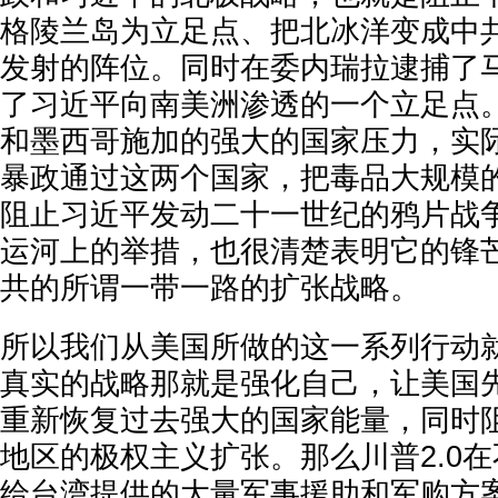
格陵兰岛为立足点、把北冰洋变成中
发射的阵位。同时在委内瑞拉逮捕了
了习近平向南美洲渗透的一个立足点
和墨西哥施加的强大的国家压力，实
暴政通过这两个国家，把毒品大规模
阻止习近平发动二十一世纪的鸦片战
运河上的举措，也很清楚表明它的锋
共的所谓一带一路的扩张战略。
所以我们从美国所做的这一系列行动
真实的战略那就是强化自己，让美国
重新恢复过去强大的国家能量，同时
地区的极权主义扩张。那么川普2.0
给台湾提供的大量军事援助和军购方