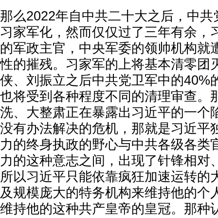
那么2022年自中共二十大之后，中
习家军化，然而仅仅过了三年有余，
的军政主官，中央军委的领帅机构就
性的摧残。习家军的上将基本清零团
侠、刘振立之后中共党卫军中的40%
也将受到各种程度不同的清理审查。
洗、大整肃正在暴露出习近平的一个
没有办法解决的危机，那就是习近平
力的终身执政的野心与中共各级各类
力的这种意志之间，出现了针锋相对
所以习近平只能依靠疯狂加速运转的
及规模庞大的特务机构来维持他的个
维持他的这种共产皇帝的皇冠。那种