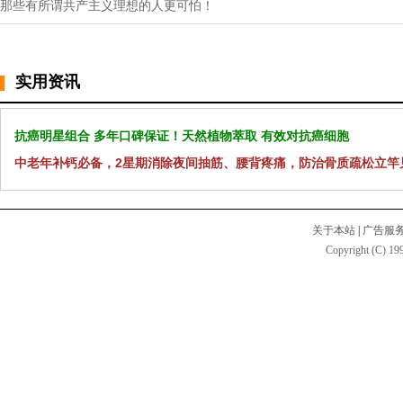
那些有所谓共产主义理想的人更可怕！
实用资讯
抗癌明星组合 多年口碑保证！天然植物萃取 有效对抗癌细胞
中老年补钙必备，2星期消除夜间抽筋、腰背疼痛，防治骨质疏松立竿
关于本站
|
广告服
Copyright (C) 199