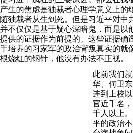
产生的焦虑是独裁者心理学意义上的
随独裁者从生到死。但是习近平对中
并不仅仅是基于疑心深暗鬼，而是以
提供的证据作为前提的。这些证据确
手培养的习家军的政治背叛真实的就
根烧红的钢针，他没有办法不正视。
此前我们就
华、何卫东
连到上校以
官近千名，
千人以上。
平的政治不