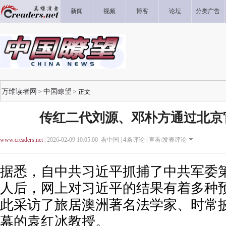
新闻
视频
博客
论坛
分类广告
万维读者网
中国瞭望
>
> 正文
传红二代刘源、邓朴方通过北京
www.creaders.net
| 2026-02-09 10:05:00 看中国 |
4
条评论 |
查看/发表评论
据悉，自中共习近平抓捕了中共军委
人后，网上对习近平的结果有着多种
此采访了旅居澳洲著名法学家、时常
幕的袁红冰教授。