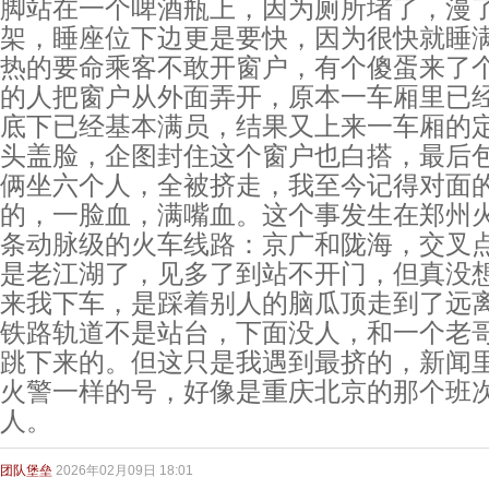
脚站在一个啤酒瓶上，因为厕所堵了，漫
架，睡座位下边更是要快，因为很快就睡
热的要命乘客不敢开窗户，有个傻蛋来了
的人把窗户从外面弄开，原本一车厢里已
底下已经基本满员，结果又上来一车厢的
头盖脸，企图封住这个窗户也白搭，最后
俩坐六个人，全被挤走，我至今记得对面
的，一脸血，满嘴血。这个事发生在郑州
条动脉级的火车线路：京广和陇海，交叉
是老江湖了，见多了到站不开门，但真没
来我下车，是踩着别人的脑瓜顶走到了远
铁路轨道不是站台，下面没人，和一个老
跳下来的。但这只是我遇到最挤的，新闻里
火警一样的号，好像是重庆北京的那个班
人。
团队堡垒
2026年02月09日 18:01