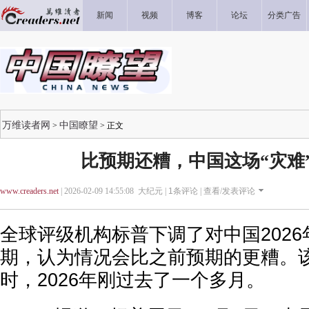
新闻
视频
博客
论坛
分类广告
万维读者网
中国瞭望
>
> 正文
比预期还糟，中国这场“灾难
www.creaders.net
| 2026-02-09 14:55:08 大纪元 |
1
条评论 |
查看/发表评论
全球评级机构标普下调了对中国202
期，认为情况会比之前预期的更糟。
时，2026年刚过去了一个多月。