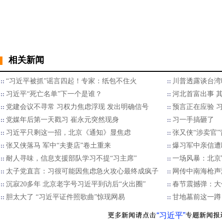
相关新闻
“习近平被抓”谣言四起！专家：纸包不住火
川普透露谈台湾
习近平“死亡名单”下一个是谁？
河北首富出事 
党建会议不寻常 习权力焦虑浮现 发出明确信号
预言正在应验 
党媒年后第一天戳习 崔永元突然现身
习一手搞砸了
习近平只剩这一招，北京《通知》显焦虑
张又侠“涉卖官
张又侠落马 军中“夫妻店”卷土重来
爆习军中亲信遭
耐人寻味，信息支援部队学习不提“习主席”
一场风暴：北京
太子党直言：习很可能因焦虑急火攻心最终成疯子
网传中南海枪声
沉寂20多年 北京老字号习近平到访后“火出圈”
春节震撼弹：大
胆太大了 “习近平证件照歌曲”惊现网易
甘地墓前这一蹲
“习近平”