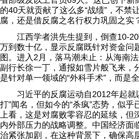
省部级及以上官员69人。这已创下新高
的40天就贡献了这么多“战绩”，不禁
腐，还是借反腐之名行权力巩固之实
江西学者洪先生提到，倒查10-2
万到数十亿，显示反腐既针对资金问
图。进入2月，落马潮未止：从海南
副行长徐一丁，通报如雪片般飞来，
是针对单一领域的“外科手术”，而是
习近平的反腐运动自2012年起就
打”闻名，但如今的“杀疯”态势，似
上看，这是对腐败零容忍的延续，但
内外部压力的战略调整。中国经济面
治紧张加剧，在这种背景下，确保高