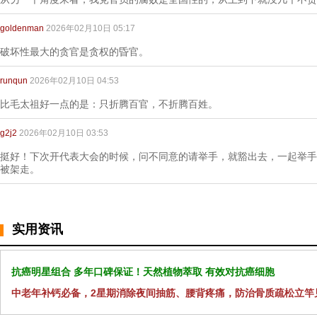
goldenman
2026年02月10日 05:17
破坏性最大的贪官是贪权的昏官。
runqun
2026年02月10日 04:53
比毛太祖好一点的是：只折腾百官，不折腾百姓。
g2j2
2026年02月10日 03:53
挺好！下次开代表大会的时候，问不同意的请举手，就豁出去，一起举手
被架走。
实用资讯
抗癌明星组合 多年口碑保证！天然植物萃取 有效对抗癌细胞
中老年补钙必备，2星期消除夜间抽筋、腰背疼痛，防治骨质疏松立竿