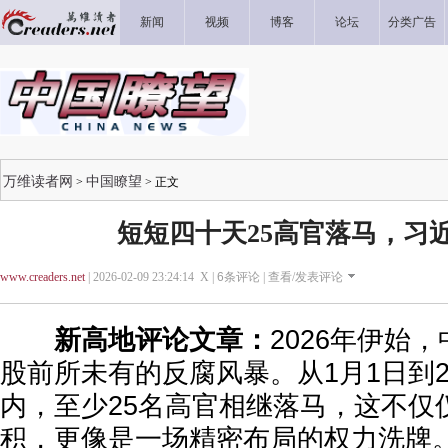
新闻
视频
博客
论坛
分类广告
万维读者网
中国瞭望
>
> 正文
短短四十天25高官落马，习
www.creaders.net
| 2026-02-09 23:24:14 X |
6
条评论 |
查看/发表评论
新高地评论文章：
2026年伊始
股前所未有的反腐风暴。从1月1日到2
内，至少25名高官相继落马，这不仅
积，更像是一场精密布局的权力洗牌