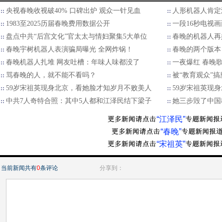
央视春晚收视破40% 口碑出炉 观众一针见血
人形机器人肯定
1983至2025历届春晚费用数据公开
一段16秒电视
盘点中共“后宫文化”官太太与情妇聚集5大单位
春晚的机器人再
春晚宇树机器人表演骗局曝光 全网炸锅！
春晚的两个版本
春晚机器人扎堆 网友吐槽：年味人味都没了
一夜爆红 春晚
骂春晚的人，就不能不看吗？
被“教育观众”
59岁宋祖英现身北京，看她脸才知岁月不败美人
59岁宋祖英现
中共7人奇特合照：其中5人都和江泽民结下梁子
她三步毁了中国
“江泽民”
“春晚”
“宋祖英”
当前新闻共有
0
条评论
分享到：