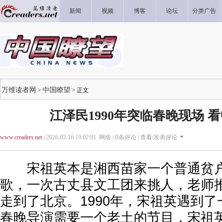
新闻
视频
博客
论坛
分类广告
万维读者网
中国瞭望
>
> 正文
江泽民1990年突临春晚现场 
www.creaders.net
| 2026-02-16 19:02:01 网络 |
0
条评论 |
查看/发表评论
宋祖英本是湘西苗家一个普通贫户
歌，一次古丈县文工团来挑人，老师
走到了北京。1990年，宋祖英遇到了一
春晚导演需要一个老土的节目，宋祖