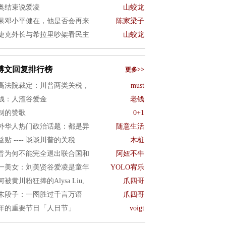
奥结束说爱凌
山蛟龙
果邓小平健在，他是否会再来
陈家梁子
捷克外长与希拉里吵架看民主
山蛟龙
博文回复排行榜
更多>>
高法院裁定：川普两类关税，
must
钱：人渣谷爱金
老钱
制的赞歌
0+1
外华人热门政治话题：都是异
随意生活
益贴 ---- 谈谈川普的关税
木桩
普为何不能完全退出联合国和
阿妞不牛
一美女：刘美贤谷爱凌是童年
YOLO宥乐
何被黄川粉狂捧的Alysa Liu,
爪四哥
末段子：一图胜过千言万语
爪四哥
年的重要节日「人日节」
voigt