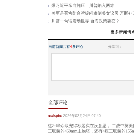
爆习近平亲自施压，川普陷入两难
美军是否协防台湾提问难倒美女议员 万斯补
川普一句话震动世界 台海政策要变？
当前新闻共有
4
条评论
分享到：
全部评论
realspiro
2026年02月24日 07:40
这种哗众取宠得标题实在没意思， 二战中英美日
三联装的460mm主炮塔，还有4座三联装的15