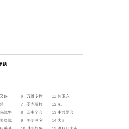
专题
6
11
又侠
万维专栏
何卫东
7
12
普
委内瑞拉
AI
8
13
乌战争
四中全会
中共两会
9
14
美冷战
美伊冲突
大S
10
15
日关系
以伊战争
洛杉矶大火