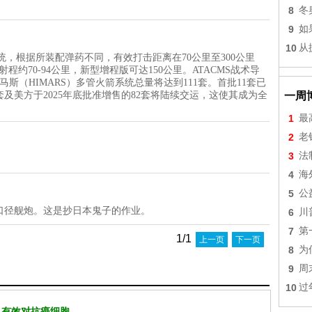
8
冬
9
如
10
从
系统，根据所装配弹药不同，有效打击距离在70公里至300公里
程约70-94公里，新型增程版可达150公里。ATACMS战术导
斯（HIMARS）多管火箭系统总量将达到111套。首批11套已
一周
8套及美方于2025年底批准增售的82套将陆续交运，这使其成为全
1
最
2
老
3
法
4
海
5
公
口径舰炮。这是抄日本鬼子的作业。
6
川
7
第
1/1
上一页
下一页
8
为
9
周
10
过
 有效对抗癌细胞