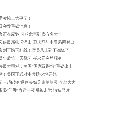
爱凌摊上大事了！
日突发重磅消息！
言正在应验 习的危害到底有多大？
又侠最新状况浮出 卫戍区与中警局同时出
京划下隐形红线！官员从上到下都慌了
媒年后第一天戳习 崔永元突然现身
共最大噩耗：美国“国家级翻墙”重磅出击
磅！美国正式对中共防火墙开战
了一趟邮轮 退休夫妇见账单崩溃 存款大大
毒枭“门乔”春宵一夜后被击毙 情妇照片