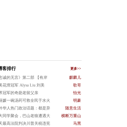
博客排行
更多>>
忠诚的无言》第二部 【有岸
麒麟儿
花滑冠军 Alysa Liu 刘美
歌哥
界冠军的奇葩老留父亲
怡光
丽媛一碗汤药可救全民于水火
明豪
外华人热门政治话题：都是异
随意生活
大同学聚会，巴山老狼遭遇大
横断万重山
天最高法院判决川普关税违宪
马黑