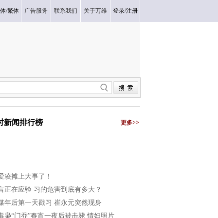
体
/
繁体
广告服务
联系我们
关于万维
登录
/
注册
小时新闻排行榜
更多>>
爱凌摊上大事了！
言正在应验 习的危害到底有多大？
媒年后第一天戳习 崔永元突然现身
毒枭“门乔”春宵一夜后被击毙 情妇照片