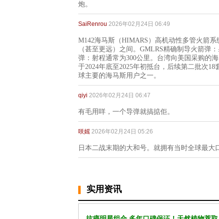
炮。
SaiRenrou
2026年02月24日 06:49
M142海马斯（HIMARS）高机动性多管火箭
（甚至更远）之间。GMLRS精确制导火箭弹：射
弹：射程通常为300公里。台湾向美国采购的海马
于2024年底至2025年初抵台，后续第二批次1
球主要的海马斯用户之一。
qiyi
2026年02月24日 06:47
有毛用咩，一个导弹就搞掂佢。
咲媱
2026年02月24日 05:26
日本二战末期的大和号。就拥有当时全球最大
实用资讯
抗癌明星组合 多年口碑保证！天然植物萃取