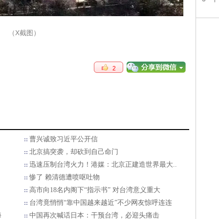
（X截图）
2
曹兴诚致习近平公开信
北京搞突袭，却砍到自己命门
迅速压制台湾火力！港媒：北京正建造世界最大..
惨了 赖清德遭喷呕吐物
高市向18名内阁下“指示书” 对台湾意义重大
台湾竟悄悄“靠中国越来越近”不少网友惊呼连连
海
中国再次喊话日本：干预台湾，必迎头痛击