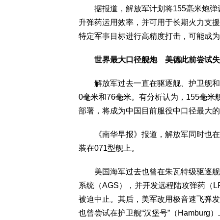
据报道，解放军计划将155毫米炮弹
升弹药运用效率，并可用于长期火力支援
特定军事目标进行高精度打击，可能成为
世界最大口径舰炮 美德此前尝试失
解放军过去一直在驱逐舰、护卫舰和登陆
0毫米和76毫米。有分析认为，155毫
部署，将成为中国目前服役中口径最大的
《南华早报》报道，解放军同时也在研发
装在071型舰上。
美国海军过去也曾在朱瓦特级驱逐舰上（Zumwa
系统（AGS），并开发远程陆攻弹药（L
被迫中止。其后，美军改用极音速飞弹发
也曾尝试在护卫舰“汉堡号”（Hambur