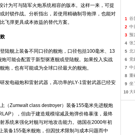
设计为可与陆军火炮系统相容的版本。这样一来，可提
或封锁作战。分析指出，若使用精确制导炮弹，也能对
1
谷
比飞弹更具成本效益的替代方案。
2
中
3
预
败
4
张
舰上装备不同口径的舰炮，口径包括100毫米、13
5
北
米舰炮可能会配置于新型驱逐舰或登陆舰。如果投入实战
6
党
7
中
舰炮，也有可能成为全球口径最大的舰炮。
8
重
电磁炮和雷射武器，高功率的LY-1雷射武器已经安
9
坐
10
大
lt class destroyer）装备155毫米先进舰炮
RLAP），但由于建造规模缩减及炮弹价格暴涨，最终
射系统来强化对舰与对地攻击能力。德国在2000年初
g）上装备155毫米舰炮，但因技术限制与成本问题而中