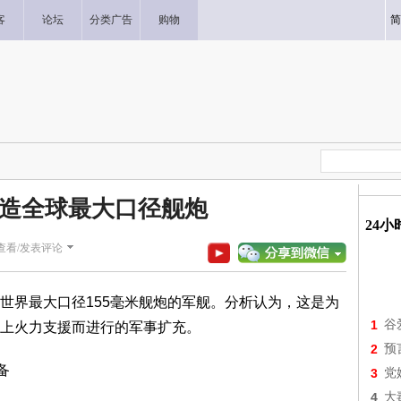
客
论坛
分类广告
购物
简
造全球最大口径舰炮
24
查看/发表评论
界最大口径155毫米舰炮的军舰。分析认为，这是为
1
谷
上火力支援而进行的军事扩充。
2
预
备
3
党
4
大