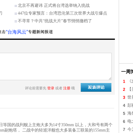
北京不再避讳 正式将台湾选举纳入统战
刀
447位专家预言：台湾恐沦第三次世界大战引爆点
不寻常？中共“统战大片”春节悄悄撤档了
“台海风云”
一周
1
《
评论前需要先
登录
或者
注册
哦
2
【美
3
世
4
彭
5
海
6
电
等国的战列舰上主炮大多为14寸350mm 以上，大和号有两个
7
今
5mm副炮塔， 二战中的轻巡洋舰也大多装备三联装的155mm主