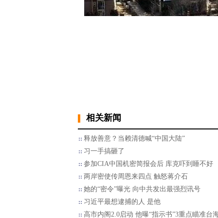
相关新闻
释放善意？当赖清德喊“中国大陆”
习一手搞砸了
参加CIA中国机密简报会后 库克吓到睡不好
两岸密使传周恩来四点 触怒蒋介石
她的“密令”曝光 向中共发出最强烈讯号
习近平最想逮捕的人 是他
高市内阁2.0启动 他曝“指示书”3重点瞄准台