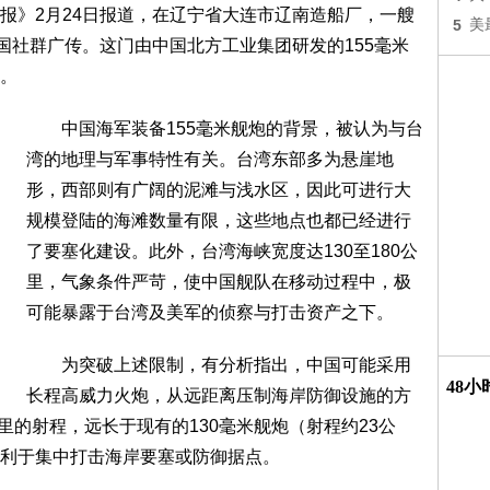
》2月24日报道，在辽宁省大连市辽南造船厂，一艘
5
美
国社群广传。这门由中国北方工业集团研发的155毫米
。
中国海军装备155毫米舰炮的背景，被认为与台
湾的地理与军事特性有关。台湾东部多为悬崖地
形，西部则有广阔的泥滩与浅水区，因此可进行大
规模登陆的海滩数量有限，这些地点也都已经进行
了要塞化建设。此外，台湾海峡宽度达130至180公
里，气象条件严苛，使中国舰队在移动过程中，极
可能暴露于台湾及美军的侦察与打击资产之下。
为突破上述限制，有分析指出，中国可能采用
48
长程高威力火炮，从远距离压制海岸防御设施的方
公里的射程，远长于现有的130毫米舰炮（射程约23公
利于集中打击海岸要塞或防御据点。