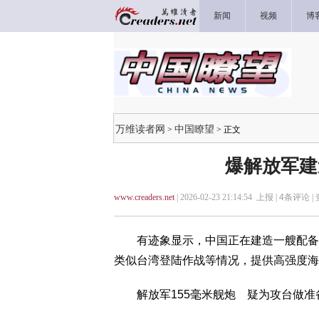
新闻
视频
博
万维读者网
中国瞭望
>
> 正文
爆解放军建
www.creaders.net
| 2026-02-23 21:14:54 上报 |
4
条评论 |
有迹象显示，中国正在建造一艘配备世
类似台湾登陆作战等情况，提供高强度海
解放军155毫米舰炮 疑为攻台做准