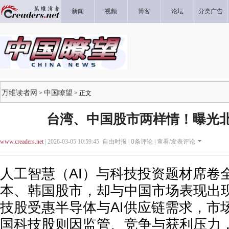
新闻
视频
博客
论坛
分类广告
万维读者网
中国瞭望
>
> 正文
台湾、中国股市两样情！曝光
www.creaders.net
| 2026-03-05 10:59:45 自由时报 |
0
条评论 |
查看/发表评论
人工智慧（AI）与科技投资题材席卷
本、韩国股市，却与中国市场表现出
技股受惠半导体与AI供应链需求，市
国科技股则因监管、竞争与获利压力，