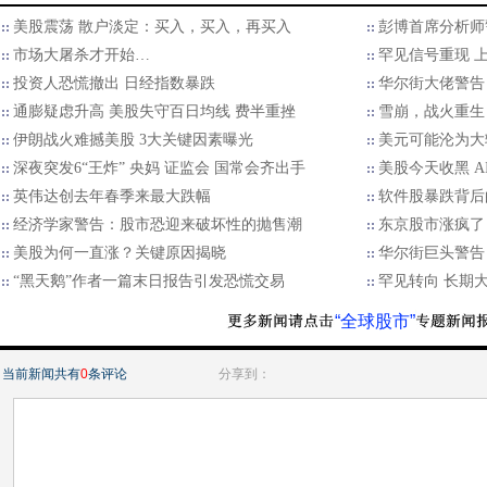
美股震荡 散户淡定：买入，买入，再买入
彭博首席分析师
市场大屠杀才开始…
罕见信号重现 上
投资人恐慌撤出 日经指数暴跌
华尔街大佬警告
通膨疑虑升高 美股失守百日均线 费半重挫
雪崩，战火重生
伊朗战火难撼美股 3大关键因素曝光
美元可能沦为大
深夜突发6“王炸” 央妈 证监会 国常会齐出手
美股今天收黑 A
英伟达创去年春季来最大跌幅
软件股暴跌背后
经济学家警告：股市恐迎来破坏性的抛售潮
东京股市涨疯了
美股为何一直涨？关键原因揭晓
华尔街巨头警告
“黑天鹅”作者一篇末日报告引发恐慌交易
罕见转向 长期大
“全球股市”
当前新闻共有
0
条评论
分享到：