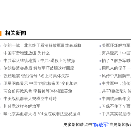
相关新闻
伊朗一战，北京终于看清解放军最致命威胁
美军吓坏解放军
中国军费增速放缓 为什么
穷兵黩武！中国
中共军队继续地震：中共3退役上将被撤
怕了？解放军喊
伊朗惨遭突袭后 解放军吓破胆这样回应
周恩来的侄子 一
强烈地震 强烈信号 5名上将集体失踪
风传中共国防部
卫星图像显示 中国“内陆核帝国”变化加速
中共军中，流传
两会前再掀风暴 李桥铭等9将领遭罢免
共军继续清洗 
中美战机群最大规模空中对峙
中国核潜艇年度
川普竟这样夸解放军
习保不住了？西
曝北京卖血者大增 301医院成非法交易据点
中共其实就是纸
“解放军”