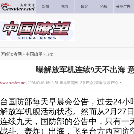
新闻
视频
博客
论坛
分类广告
万维读者网
中国瞭望
>
> 正文
曝解放军机连续9天不出海 
www.creaders.net
| 2026-03-08 16:13:56 世界新闻网 |
2
条评论 |
查看/发表评论
台国防部每天早晨会公告，过去24小
解放军机舰活动状态。然而从2月27日
连续九天，国防部的公告中，只有一
战斗、轰炸）出海，飞至台方西南防