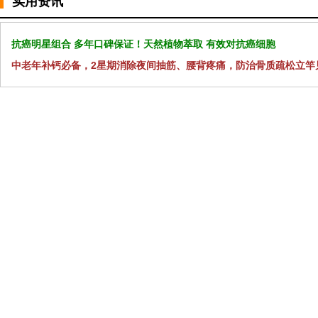
实用资讯
抗癌明星组合 多年口碑保证！天然植物萃取 有效对抗癌细胞
中老年补钙必备，2星期消除夜间抽筋、腰背疼痛，防治骨质疏松立竿