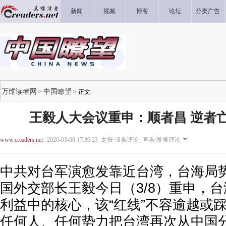
新闻
视频
博客
论坛
分类广告
万维读者网
中国瞭望
>
> 正文
王毅人大会议重申：顺者昌 逆者亡
www.creaders.net
| 2026-03-08 17:36:23 太报 |
8
条评论 |
查看/发表评论
中共对台军演愈发靠近台湾，台海局
国外交部长王毅今日（3/8）重申，
利益中的核心，该“红线”不容逾越或
任何人、任何势力把台湾再次从中国