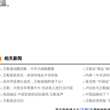
温。
相关新闻
王毅激动翻旧帐：不许为侵略翻案
王毅在“两会”谈
王毅最新表态：将派特使赴中东斡旋
内幕！中共误判
高市早苗勇往直前，王毅落魄即将下台?
慕尼黑 “中国设
王毅：川普非常尊重中方 但还有人想打压中国
卢比欧与王毅秘
美国施压 中国贸易协议陷僵局 王毅发声
中国战狼怕了？
王毅推迟访问
王毅丝滑变脸 
“王毅”