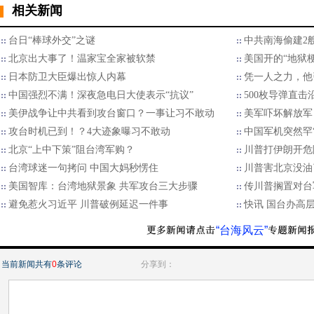
相关新闻
台日“棒球外交”之谜
中共南海偷建2艘
北京出大事了！温家宝全家被软禁
美国开的“地狱
日本防卫大臣爆出惊人内幕
凭一人之力，他
中国强烈不满！深夜急电日大使表示“抗议”
500枚导弹直击
美伊战争让中共看到攻台窗口？一事让习不敢动
美军吓坏解放军
攻台时机已到！？4大迹象曝习不敢动
中国军机突然罕
北京“上中下策”阻台湾军购？
川普打伊朗开危
台湾球迷一句拷问 中国大妈秒愣住
川普害北京没油
美国智库：台湾地狱景象 共军攻台三大步骤
传川普搁置对台
避免惹火习近平 川普破例延迟一件事
快讯 国台办高
“台海风云”
当前新闻共有
0
条评论
分享到：