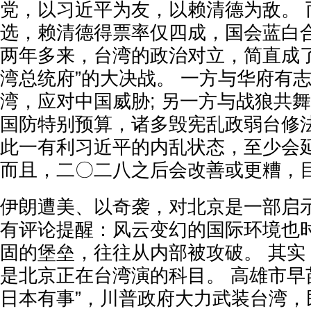
党，以习近平为友，以赖清德为敌。 
选，赖清德得票率仅四成，国会蓝白
两年多来，台湾的政治对立，简直成了
湾总统府”的大决战。 一方与华府有
湾，应对中国威胁; 另一方与战狼共
国防特别预算，诸多毁宪乱政弱台修
此一有利习近平的内乱状态，至少会
而且，二〇二八之后会改善或更糟，
伊朗遭美、以奇袭，对北京是一部启
有评论提醒：风云变幻的国际环境也
固的堡垒，往往从内部被攻破。 其实
是北京正在台湾演的科目。 高雄市早
日本有事”，川普政府大力武装台湾，