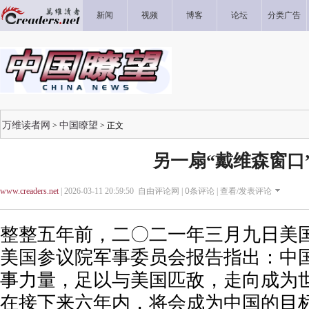
新闻
视频
博客
论坛
分类广告
万维读者网
中国瞭望
>
> 正文
另一扇“戴维森窗口
www.creaders.net
| 2026-03-11 20:59:50 自由评论网 |
0
条评论 |
查看/发表评论
整整五年前，二〇二一年三月九日美
美国参议院军事委员会报告指出：中
事力量，足以与美国匹敌，走向成为世
在接下来六年内，将会成为中国的目标