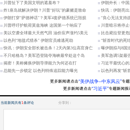
川普扯下了美国文明的遮羞布？
伊朗外长：中国
炸1座岛就解决伊朗？川普“好玩”的豪赌是致命
快讯：伊朗亮出
伊朗打穿“萨德神话”？美军4套萨德系统已毁损
“良心无法支持战
川普呼吁护航荷莫兹海峡 这国第一个响应了
川普暗示将停止
美以空袭全球最大天然气田 油价应声涨约5美元
比击毙拉登更危
以色列“地毯式猎杀” 伊朗官员难逃死劫
“斩首时代的死
快讯：伊朗安全部长被击杀！2天内第3位高官身亡
曝伊朗拟与8国
不只哈格岛？美军恐登陆夺海峡最窄处这个岛
美军急调5架最
揭密！美称瘫痪伊朗导弹能力为何还在打
习近平最忧心的
总能先一步锁定 以色列特殊追踪能力曝光
以色列再发“斩首
“美伊战争--中东风云”
“习近平”
当前新闻共有
1
条评论
分享到：