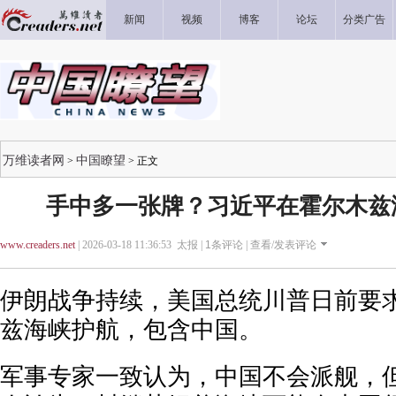
新闻
视频
博客
论坛
分类广告
万维读者网
中国瞭望
>
> 正文
手中多一张牌？习近平在霍尔木兹
www.creaders.net
| 2026-03-18 11:36:53 太报 |
1
条评论 |
查看/发表评论
伊朗战争持续，美国总统川普日前要
兹海峡护航，包含中国。
军事专家一致认为，中国不会派舰，