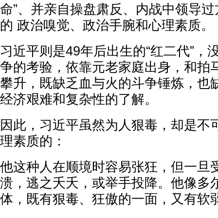
命”、并亲自操盘肃反、内战中领导过
的‪ 政治‬嗅觉、政治手腕和心理素质。
习近平则是49年后出生的“红二代”，
争的考验，依靠元老家庭出身，和拍
攀升，既缺乏血与火的斗争锤炼，也
经济艰难和复杂性的了解。
因此，习近平虽然为人狠毒，却是不
理素质的：
他这种人在顺境时容易张狂，但一旦
溃，逃之夭夭，或举手投降。他像多
体，既有狠毒、狂傲的一面，又有软