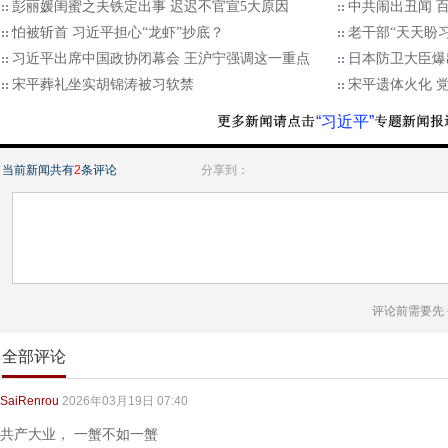
彭丽媛闺蜜之夫铁定出事 迟迟不官宣5大原因
中共闹出丑闻 
怕被斩首 习近平担心“龙虾”抄底？
老干部“天天盼
习近平出席中国政协闭幕会 王沪宁强调这一重点
日本防卫大臣爆
宋平葬礼坐实胡锦涛被习软禁
宋平遗体火化 
“习近平”
当前新闻共有
2
条评论
分享到：
评论前需要先
全部评论
SaiRenrou
2026年03月19日 07:40
共产大业， 一蟹不如一蟹