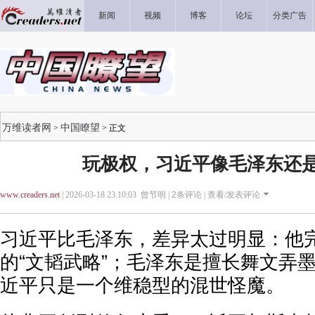
新闻
视频
博客
论坛
分类广告
万维读者网
中国瞭望
>
> 正文
玩极权，习近平像毛泽东还
www.creaders.net
| 2026-03-18 23:10:03 曾节明 |
2
条评论 |
查看/发表评论
习近平比毛泽东，差异太过明显：他
的“文韬武略”；毛泽东是擅长舞文弄
近平只是一个维稳型的混世怪魔。