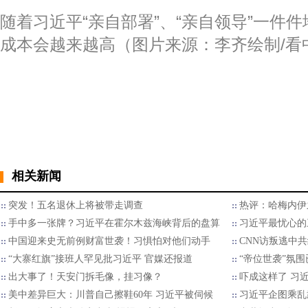
随着习近平“亲自部署”、“亲自领导”一件件
成本会越来越高（图片来源：李齐绘制/看
相关新闻
突发！五名退休上将被带走调查
热评：哈梅内伊
手中多一张牌？习近平在霍尔木兹海峡背后的盘算
习近平最忧心的
中国迎来史无前例财富世袭！习惧怕对他们动手
CNN访叛逃中
“大寨红旗”接班人罕见批习近平 官媒还报道
“帝位世袭”氛
出大事了！天安门拆毛像，挂习像？
​吓成这样了 习
美中差异巨大：川普自己擦鞋60年 习近平被伺候
习近平企图乘乱