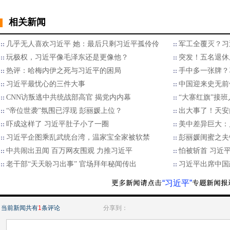
相关新闻
几乎无人喜欢习近平 她：最后只剩习近平孤伶伶
军工全覆灭？习
玩极权，习近平像毛泽东还是更像他？
突发！五名退休
热评：哈梅内伊之死与习近平的困局
手中多一张牌？
习近平最忧心的三件大事
中国迎来史无前
CNN访叛逃中共统战部高官 揭党内内幕
“大寨红旗”接
“帝位世袭”氛围已浮现 彭丽媛上位？
出大事了！天安
​吓成这样了 习近平肚子小了一圈
美中差异巨大：
习近平企图乘乱武统台湾，温家宝全家被软禁
彭丽媛闺蜜之夫
中共闹出丑闻 百万网友围观 力推习近平
怕被斩首 习近平
老干部“天天盼习出事” 官场拜年秘闻传出
习近平出席中国
“习近平”
当前新闻共有
1
条评论
分享到：