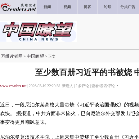
新闻
视频
博客
论坛
分类广告
万维读者网
中国瞭望
>
> 正文
至少数百册习近平的书被烧 
www.creaders.net
| 2026-03-19 22:20:38 新唐人 |
1
条评论 |
查看/发表评论
近日，一段尼泊尔某高校大量焚烧《习近平谈治国理政》的视频
欢快。 据报道，中共方面非常恼火，已向尼泊尔外交部发出照会
事变得更具嘲讽意味。
尼泊尔曼莫汉技术学院，上周末集中焚烧了至少数百册《习近平