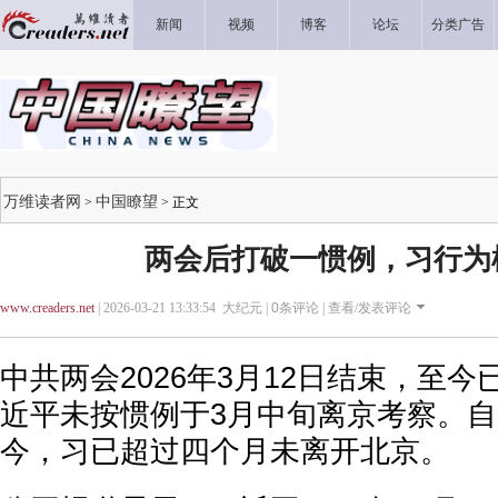
新闻
视频
博客
论坛
分类广告
万维读者网
中国瞭望
>
> 正文
两会后打破一惯例，习行为
www.creaders.net
| 2026-03-21 13:33:54 大纪元 |
0
条评论 |
查看/发表评论
中共两会2026年3月12日结束，至
近平未按惯例于3月中旬离京考察。自2
今，习已超过四个月未离开北京。