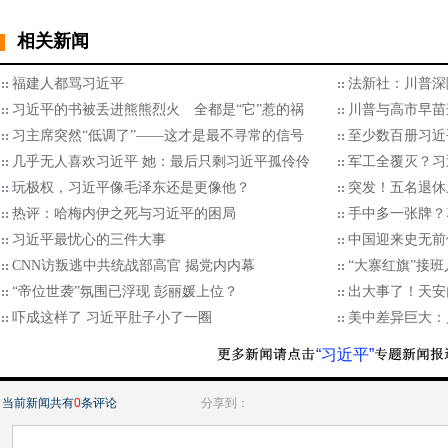
相关新闻
福建人都骂习近平
法新社：川普深
习近平的书被丢进熊熊烈火 全都是“它”惹的祸
川普与高市早苗
习主席突然“低调了”——这才是最不寻常的信号
至少数百册习近
几乎无人喜欢习近平 她：最后只剩习近平孤伶伶
军工全覆灭？习
玩极权，习近平像毛泽东还是更像他？
突发！五名退休
热评：哈梅内伊之死与习近平的困局
手中多一张牌？
习近平最忧心的三件大事
中国迎来史无前
CNN访叛逃中共统战部高官 揭党内内幕
“大寨红旗”接
“帝位世袭”氛围已浮现 彭丽媛上位？
出大事了！天安
​吓成这样了 习近平肚子小了一圈
美中差异巨大：
“习近平”
当前新闻共有
0
条评论
分享到：