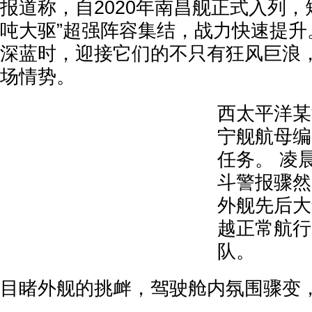
报道称，自2020年南昌舰正式入列，
吨大驱”超强阵容集结，战力快速提升
深蓝时，迎接它们的不只有狂风巨浪
场情势。
西太平洋某
宁舰航母编
任务。 凌
斗警报骤然
外舰先后大
越正常航行
队。
目睹外舰的挑衅，驾驶舱内氛围骤变