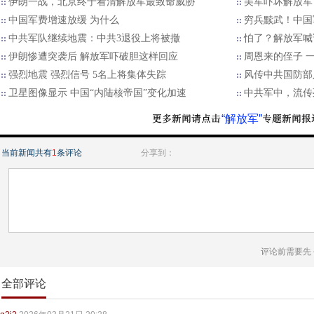
伊朗一战，北京终于看清解放军最致命威胁
美军吓坏解放军
中国军费增速放缓 为什么
穷兵黩武！中国
中共军队继续地震：中共3退役上将被撤
怕了？解放军喊
伊朗惨遭突袭后 解放军吓破胆这样回应
周恩来的侄子 一
强烈地震 强烈信号 5名上将集体失踪
风传中共国防部
卫星图像显示 中国“内陆核帝国”变化加速
中共军中，流传
“解放军”
当前新闻共有
1
条评论
分享到：
评论前需要先
全部评论