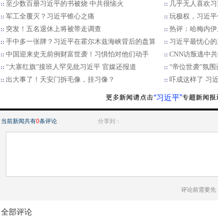
至少数百册习近平的书被烧 中共很恼火
几乎无人喜欢习
军工全覆灭？习近平锥心之痛
玩极权，习近平
突发！五名退休上将被带走调查
热评：哈梅内伊
手中多一张牌？习近平在霍尔木兹海峡背后的盘算
习近平最忧心的
中国迎来史无前例财富世袭！习惧怕对他们动手
CNN访叛逃中
“大寨红旗”接班人罕见批习近平 官媒还报道
“帝位世袭”氛
出大事了！天安门拆毛像，挂习像？
​吓成这样了 习
“习近平”
当前新闻共有
0
条评论
分享到：
评论前需要先
全部评论