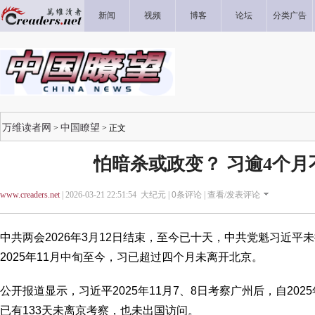
新闻
视频
博客
论坛
分类广告
万维读者网
中国瞭望
>
> 正文
怕暗杀或政变？ 习逾4个月
www.creaders.net
| 2026-03-21 22:51:54 大纪元 |
0
条评论 |
查看/发表评论
中共两会2026年3月12日结束，至今已十天，中共党魁习近平
2025年11月中旬至今，习已超过四个月未离开北京。
公开报道显示，习近平2025年11月7、8日考察广州后，自2025年
已有133天未离京考察，也未出国访问。