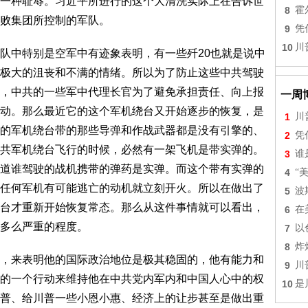
一种耻辱。习近平所进行的这个大清洗实际上在告诉世
8
霍
败集团所控制的军队。
9
凭
10
川
队中特别是空军中有迹象表明，有一些歼20也就是说中
极大的沮丧和不满的情绪。所以为了防止这些中共驾驶
，中共的一些军中代理长官为了避免承担责任、向上报
一周
动。那么最近它的这个军机绕台又开始逐步的恢复，是
1
川
的军机绕台带的那些导弹和作战武器都是没有引擎的、
2
凭
共军机绕台飞行的时候，必然有一架飞机是带实弹的。
3
谁
道谁驾驶的战机携带的弹药是实弹。而这个带有实弹的
4
“
任何军机有可能逃亡的动机就立刻开火。所以在做出了
5
波
台才重新开始恢复常态。那么从这件事情就可以看出，
6
在
多么严重的程度。
7
以
8
炸
，来表明他的国际政治地位是极其稳固的，他有能力和
9
川
的一个行动来维持他在中共党内军内和中国人心中的权
10
是
普、给川普一些小恩小惠、经济上的让步甚至是做出重