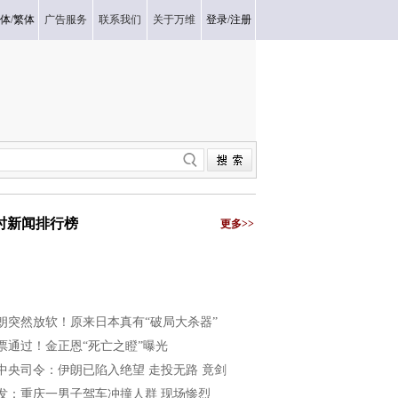
体
/
繁体
广告服务
联系我们
关于万维
登录
/
注册
小时新闻排行榜
更多>>
朗突然放软！原来日本真有“破局大杀器”
票通过！金正恩“死亡之瞪”曝光
中央司令：伊朗已陷入绝望 走投无路 竟剑
发：重庆一男子驾车冲撞人群 现场惨烈