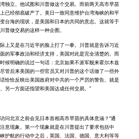
湾独立。他试图和川普做这个交易。而前两天高市早苗
上已经彻底破产了。美日一致同意维护台湾海峡的和平
变台海的现状，是美国和日本的共同的意志。这就等于
川普做交易的这样一种企图。
际上又是在习近平的脸上打了一拳。川普就是告诉习近
面的军事政治和经济支持，美国对此是完全清楚的。而
时候明确的说过一句话：北京如果不派军舰来霍尔木兹
尽管后来美国的一些官员又对川普的这个话做了一些外
话恰恰反映出美国政府对中共的一个严厉的警告。就是
、另一方面还指望和美国达成任何交易。”
访问北京之前会见日本首相高市早苗的具体意涵？“通
注意现象。第一个现象就是在川普提出了要求包括中
峡护航的行动中之后，英国、法国、德国、意大利等等