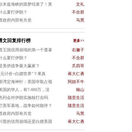
尔木兹海峡的噩梦结束了！美
文礼
什么要打伊朗？
不合群
普政府内部有共党
马黑
博文回复排行榜
更多>>
普王国信用崩塌的第一个显著
右撇子
什么要打伊朗？
不合群
是美伊战争最大赢家？
爪四哥
美元计价=白嫖世界”？果真
蒋大仁勇
斯湾定海神针：美国夺取占领
阿妞不牛
美国的华人，有7-800万，没
翰山
色列会对伊朗实施核打击吗
随意生活
烂美军基地，战争如何能停？
随意生活
普政府内部有共党
马黑
川普的信用崩塌还是白嫖美国
蒋大仁勇