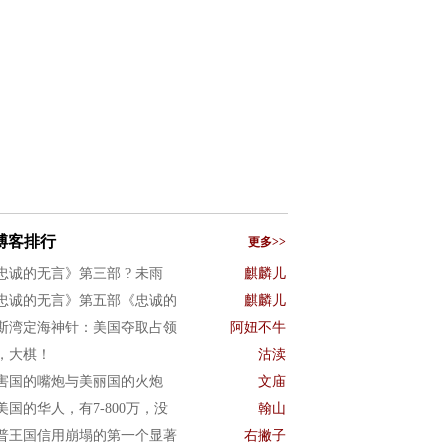
博客排行
更多>>
忠诚的无言》第三部 ? 未雨
麒麟儿
忠诚的无言》第五部《忠诚的
麒麟儿
斯湾定海神针：美国夺取占领
阿妞不牛
，大棋！
沽渎
害国的嘴炮与美丽国的火炮
文庙
美国的华人，有7-800万，没
翰山
普王国信用崩塌的第一个显著
右撇子