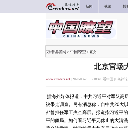
新闻
视频
博
万维读者网
中国瞭望
>
> 正文
北京官场
www.creaders.net
| 2026-03-23 13:18:48 看中国 |
0
条评论 
据海外媒体报道，中共习近平对军队高
被带走调查。另有消息称，自中共20大
都曾担任军工央企高层。报道指习近平的
平的僵局。如何看习近平无休止的大清洗