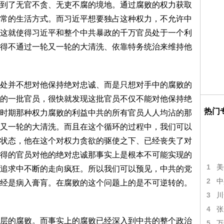
到了无官不贪、无吏不腐的境地。通过腐败的权力获取
常的生活方式。而习近平想要独占这种权力，不允许中
这就使得习近平和整个中共暴政的千万官员处于一个利
得不通过一轮又一轮的大清洗、依靠特务统治来维持他
处并不想对他保持绝对忠诚、而是只想对手中的腐败的
的一批官员，很快就发现这批官员不仅不能对他保持绝
热门
时期那种权力腐败的利益中共的所有官员人人均沾的那
又一轮的大清洗。而且在这个循环的过程中，我们可以
状态，他在这个对权力贪欲的驱使之下、已经丧失了对
得的官员对他的绝对忠诚那事实上是根本不可能实现的
1
美
追求中不断的走向疯狂。所以我们可以预见，中共的党
2
中
经是病入膏肓。在腐败的这个问题上的是不可逆转的。
3
川
4
张
层的腐败。而事实上的腐败已经深入到中共的整个政治
5
万