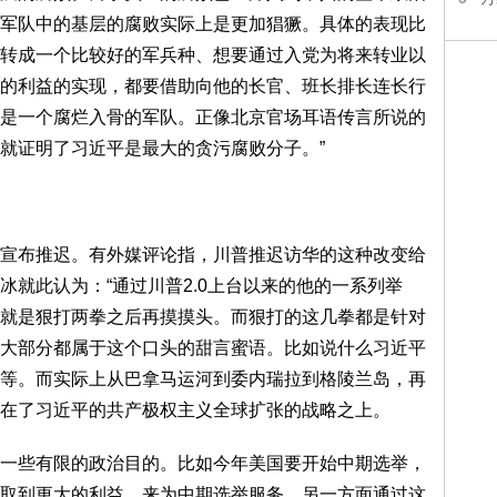
军队中的基层的腐败实际上是更加猖獗。具体的表现比
转成一个比较好的军兵种、想要通过入党为将来转业以
的利益的实现，都要借助向他的长官、班长排长连长行
是一个腐烂入骨的军队。正像北京官场耳语传言所说的
就证明了习近平是最大的贪污腐败分子。”
宣布推迟。有外媒评论指，川普推迟访华的这种改变给
就此认为：“通过川普2.0上台以来的他的一系列举
就是狠打两拳之后再摸摸头。而狠打的这几拳都是针对
大部分都属于这个口头的甜言蜜语。比如说什么习近平
等。而实际上从巴拿马运河到委内瑞拉到格陵兰岛，再
在了习近平的共产极权主义全球扩张的战略之上。
一些有限的政治目的。比如今年美国要开始中期选举，
取到更大的利益，来为中期选举服务。另一方面通过这