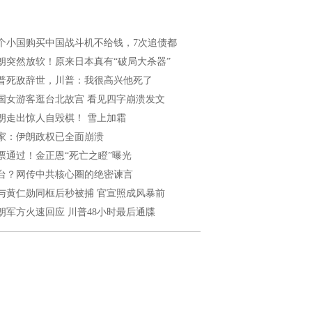
个小国购买中国战斗机不给钱，7次追债都
朗突然放软！原来日本真有“破局大杀器”
普死敌辞世，川普：我很高兴他死了
国女游客逛台北故宫 看见四字崩溃发文
朗走出惊人自毁棋！ 雪上加霜
家：伊朗政权已全面崩溃
票通过！金正恩“死亡之瞪”曝光
台？网传中共核心圈的绝密谏言
与黄仁勋同框后秒被捕 官宣照成风暴前
朗军方火速回应 川普48小时最后通牒