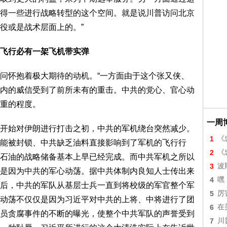
得一些进行战略转型的这个空间。就是说川普访问北京
役或是战术层面上的。”
飞行必有一架飞机带实弹
问怀抱着极大期待的动机。“一方面由于这个张又侠、
内的威信受到了前所未有的重击。中共的党心、官心动
重的程度。
一周
开始对伊朗进行打击之初，中共的军机绕台突然减少。
1
《
能被封锁、中共缺乏油料直接影响到了军机的飞行行
2
《
石油的战略储备基本上早已经完成。而中共军机之所以
3
波
是因为中共的军心动荡。据中共体制内良知人士传出来
4
嘿
后，中共的军队从基层士兵一直到将校级的军官整个军
5
厉
动荡不仅仅是因为习近平对中共的上将、中将进行了团
6
在
员贪腐事件的不断的曝光，使整个中共军队的声誉受到
7
川