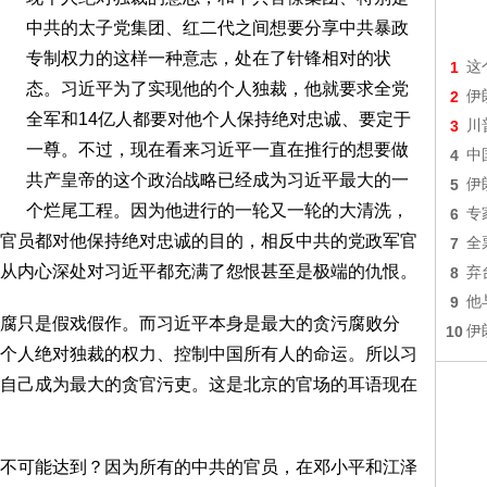
中共的太子党集团、红二代之间想要分享中共暴政
专制权力的这样一种意志，处在了针锋相对的状
1
这
态。习近平为了实现他的个人独裁，他就要求全党
2
伊
全军和14亿人都要对他个人保持绝对忠诚、要定于
3
川
一尊。不过，现在看来习近平一直在推行的想要做
4
中
共产皇帝的这个政治战略已经成为习近平最大的一
5
伊
个烂尾工程。因为他进行的一轮又一轮的大清洗，
6
专
官员都对他保持绝对忠诚的目的，相反中共的党政军官
7
全
从内心深处对习近平都充满了怨恨甚至是极端的仇恨。
8
弃
9
他
腐只是假戏假作。而习近平本身是最大的贪污腐败分
10
伊
个人绝对独裁的权力、控制中国所有人的命运。所以习
自己成为最大的贪官污吏。这是北京的官场的耳语现在
不可能达到？因为所有的中共的官员，在邓小平和江泽