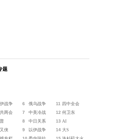
专题
6
11
伊战争
俄乌战争
四中全会
7
12
共两会
中美冷战
何卫东
8
13
普
中日关系
AI
9
14
又侠
以伊战争
大S
10
15
维专栏
委内瑞拉
洛杉矶大火