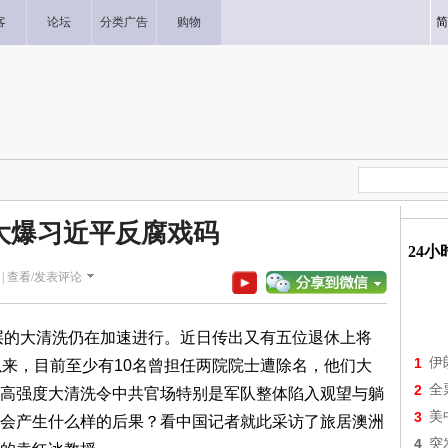
客
论坛
分类广告
购物
简
大爆习近平反腐戏码
24
|
查看/发表评论
层的大清洗仍在加速进行。近日传出又有五位退休上将
1
伊
以来，目前至少有10名曾担任两院院士遭除名，他们大
2
全
高强度大清洗令中共官场特别是军队整体陷入观望与躺
3
美
会产生什么样的后果？看中国记者就此采访了旅居澳洲
4
突