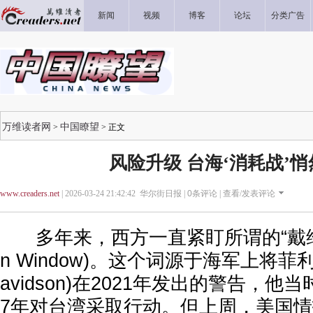
新闻
视频
博客
论坛
分类广告
万维读者网
中国瞭望
>
> 正文
风险升级 台海‘消耗战’
www.creaders.net
| 2026-03-24 21:42:42 华尔街日报 |
0
条评论 |
查看/发表评论
多年来，西方一直紧盯所谓的“戴维森窗
n Window)。这个词源于海军上将菲利普·
avidson)在2021年发出的警告，他
7年对台湾采取行动。但上周，美国