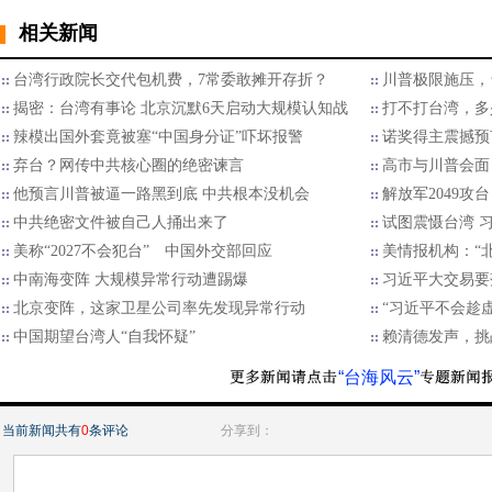
相关新闻
台湾行政院长交代包机费，7常委敢摊开存折？
川普极限施压，
揭密：台湾有事论 北京沉默6天启动大规模认知战
打不打台湾，多
辣模出国外套竟被塞“中国身分证”吓坏报警
诺奖得主震撼预
弃台？网传中共核心圈的绝密谏言
高市与川普会面
他预言川普被逼一路黑到底 中共根本没机会
解放军2049攻
中共绝密文件被自己人捅出来了
试图震慑台湾 
美称“2027不会犯台” 中国外交部回应
美情报机构：“北
中南海变阵 大规模异常行动遭踢爆
习近平大交易要
北京变阵，这家卫星公司率先发现异常行动
“习近平不会趁
中国期望台湾人“自我怀疑”
赖清德发声，挑
“台海风云”
当前新闻共有
0
条评论
分享到：