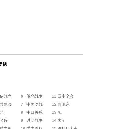
专题
6
11
伊战争
俄乌战争
四中全会
7
12
共两会
中美冷战
何卫东
8
13
普
中日关系
AI
9
14
又侠
以伊战争
大S
10
15
维专栏
委内瑞拉
洛杉矶大火