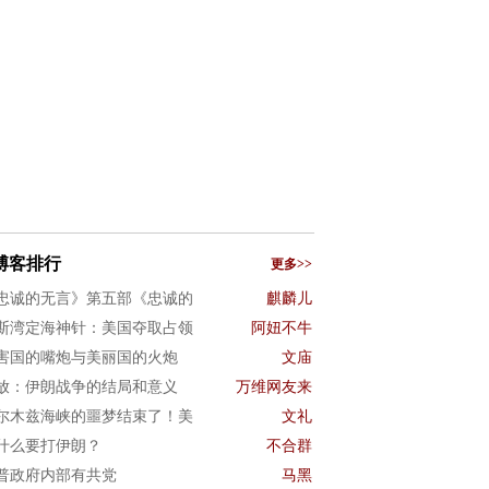
博客排行
更多>>
忠诚的无言》第五部《忠诚的
麒麟儿
斯湾定海神针：美国夺取占领
阿妞不牛
害国的嘴炮与美丽国的火炮
文庙
放：伊朗战争的结局和意义
万维网友来
尔木兹海峡的噩梦结束了！美
文礼
什么要打伊朗？
不合群
普政府内部有共党
马黑