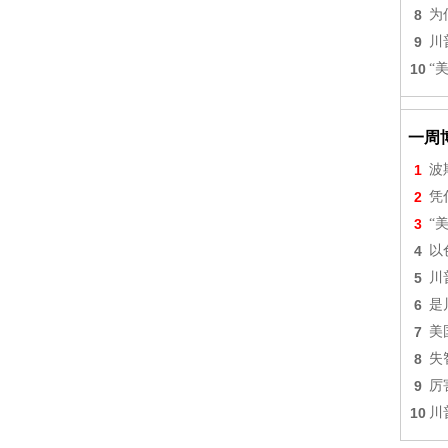
8
为
9
川
10
“
一周
1
波
2
凭
3
“
4
以
5
川
6
是
7
美
8
失
9
厉
10
川