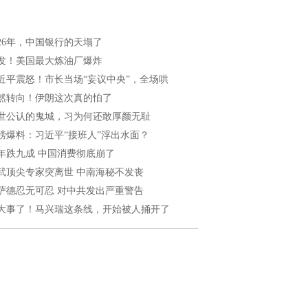
026年，中国银行的天塌了
发！美国最大炼油厂爆炸
近平震怒！市长当场“妄议中央”，全场哄
然转向！伊朗这次真的怕了
世公认的鬼城，习为何还敢厚颜无耻
磅爆料：习近平“接班人”浮出水面？
年跌九成 中国消费彻底崩了
武顶尖专家突离世 中南海秘不发丧
萨德忍无可忍 对中共发出严重警告
大事了！马兴瑞这条线，开始被人捅开了