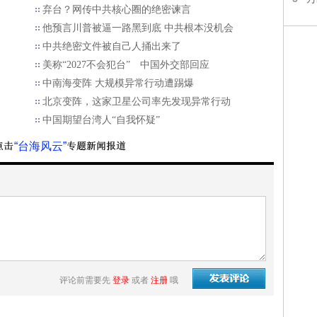
弃台？网传中共核心圈的绝密谏言
他预言川普被逼一路黑到底 中共根本没机会
中共绝密文件被自己人捅出来了
美称“2027不会犯台” 中国外交部回应
中南海变阵 大规模异常行动遭踢爆
北京变阵，这家卫星公司率先发现异常行动
中国期望台湾人“自我怀疑”
“台海风云”
评论前需要先
登录
或者
注册
哦