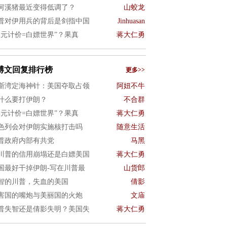
何溪猪最近变得低调了？
山蛟龙
普对伊用兵的背后是剑指中国
Jinhuasan
美元计价=白嫖世界”？果真
蒋大仁勇
博文回复排行榜
更多>>
斯湾定海神针：美国夺取占领
阿妞不牛
什么要打伊朗？
不合群
美元计价=白嫖世界”？果真
蒋大仁勇
色列会对伊朗实施核打击吗
随意生活
普政府内部有共党
马黑
川普的信用崩塌还是白嫖美国
蒋大仁勇
国最好干掉伊朗-写在川普最
山货郎
智的川普，失血的美国
倩影
害国的嘴炮与美丽国的火炮
文庙
普失智还是倩影失明？美国失
蒋大仁勇