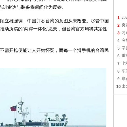
，先进雷达与装备将瞬间化为废铁。
1
2
顾立雄强调，中国并吞台湾的意图从未改变。尽管中国
2
突
推动所谓的“两岸一体化”愿景，但台湾官方均将其定性
3
习
4
突
5
举
不需开枪便能让人开始怀疑，而每一个滑手机的台湾民
6
重
7
七
8
军
9
摩
10
出