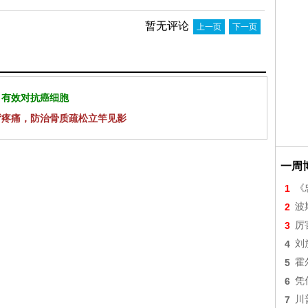
暂无评论
上一页
下一页
 有效对抗癌细胞
背疼痛，防治骨质疏松立竿见影
一周
1
《
2
波
3
厉
4
刘
5
霍
6
凭
7
川