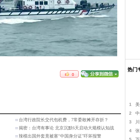
热门
0
1
美
2
中
台湾行政院长交代包机费，7常委敢摊开存折？
3
川
揭密：台湾有事论 北京沉默6天启动大规模认知战
4
张
辣模出国外套竟被塞“中国身分证”吓坏报警
5
万