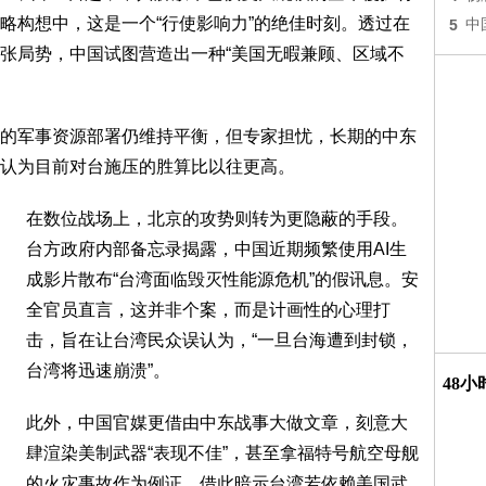
略构想中，这是一个“行使影响力”的绝佳时刻。透过在
5
中
张局势，中国试图营造出一种“美国无暇兼顾、区域不
的军事资源部署仍维持平衡，但专家担忧，长期的中东
认为目前对台施压的胜算比以往更高。
在数位战场上，北京的攻势则转为更隐蔽的手段。
台方政府内部备忘录揭露，中国近期频繁使用AI生
成影片散布“台湾面临毁灭性能源危机”的假讯息。安
全官员直言，这并非个案，而是计画性的心理打
击，旨在让台湾民众误认为，“一旦台海遭到封锁，
台湾将迅速崩溃”。
48
此外，中国官媒更借由中东战事大做文章，刻意大
肆渲染美制武器“表现不佳”，甚至拿福特号航空母舰
的火灾事故作为例证，借此暗示台湾若依赖美国武