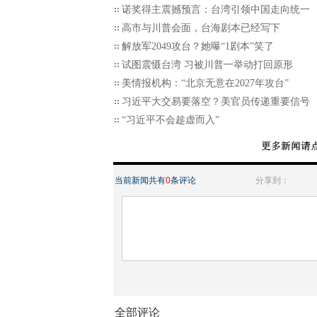
诺奖得主震撼预言：台湾引领中国走向统一
高市与川普会面，台海剧本已经写下
解放军2049攻台？她曝“1剧本”笑了
试图震慑台湾 习被川普一举动打回原形
美情报机构：“北京无意在2027年攻台”
习近平大交易要落空？美官员传递重要信号
“习近平不会趁虚而入”
当前新闻共有
0
条评论
分享到：
全部评论