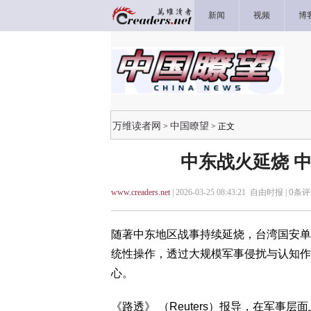
新闻
视频
博
万维读者网
中国瞭望
>
> 正文
中东战火延烧 
www.creaders.net
| 2026-03-25 08:43:21 自由时报 |
0
条评
随著中东地区战事持续延烧，台湾国安单
统性操作，透过大规模军事侵扰与认知作
心。
《路透》 （Reuters）报导，在军事