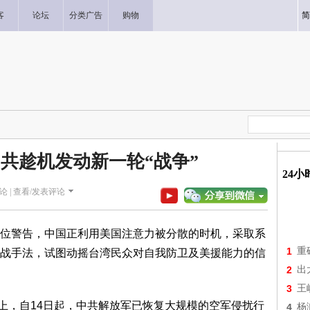
客
论坛
分类广告
购物
简
中共趁机发动新一轮“战争”
24
论 |
查看/发表评论
位警告，中国正利用美国注意力被分散的时机，采取系
1
重
战手法，试图动摇台湾民众对自我防卫及美援能力的信
2
出
3
王
层面上，自14日起，中共解放军已恢复大规模的空军侵扰行
4
杨