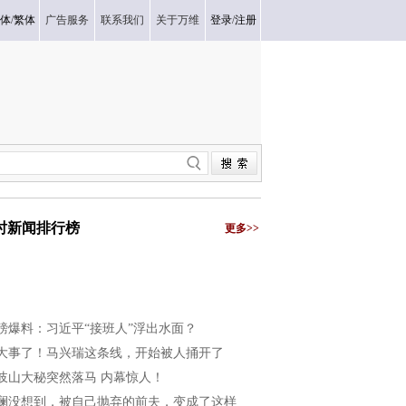
体
/
繁体
广告服务
联系我们
关于万维
登录
/
注册
小时新闻排行榜
更多>>
磅爆料：习近平“接班人”浮出水面？
大事了！马兴瑞这条线，开始被人捅开了
岐山大秘突然落马 内幕惊人！
澜没想到，被自己抛弃的前夫，变成了这样