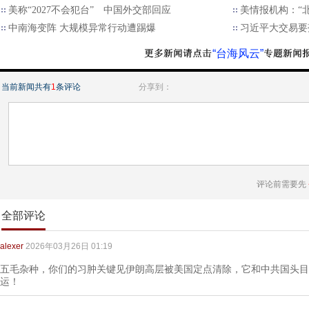
美称“2027不会犯台” 中国外交部回应
美情报机构：“北
中南海变阵 大规模异常行动遭踢爆
习近平大交易要
“台海风云”
当前新闻共有
1
条评论
分享到：
评论前需要先
全部评论
alexer
2026年03月26日 01:19
五毛杂种，你们的习肿关键见伊朗高层被美国定点清除，它和中共国头目
运！