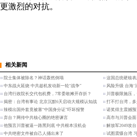
更激烈的对抗。
相关新闻
院士集体被除名？神话轰然倒塌
这国总统硬核表
中东战火延烧 中共趁机发动新一轮“战争”
风险升级 台海‘
台湾行政院长交代包机费，7常委敢摊开存折？
川普极限施压，
揭密：台湾有事论 北京沉默6天启动大规模认知战
打不打台湾，多
辣模出国外套竟被塞“中国身分证”吓坏报警
诺奖得主震撼预
弃台？网传中共核心圈的绝密谏言
高市与川普会面
他预言川普被逼一路黑到底 中共根本没机会
解放军2049攻
中共绝密文件被自己人捅出来了
试图震慑台湾 