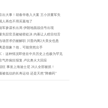
京出大事！胡春华卷入大案 王小洪董军失
国人再也不用买墓地了
陆军参谋长出局 伊朗地面战信号出现
量失踪官员被秘密处决 内幕让人瞠目结舌
当场苦求仍被解职 川普内阁2大美女也悬
离是假象？他，可能突然出手
BC：这种情况即使在中共历史上也极为罕见
京气炸疯狂报复 卢比奥火大回应
猖狂 事发上海迪士尼 28人全部被抓！
项被低估的长寿运动 还是天然“降糖药”