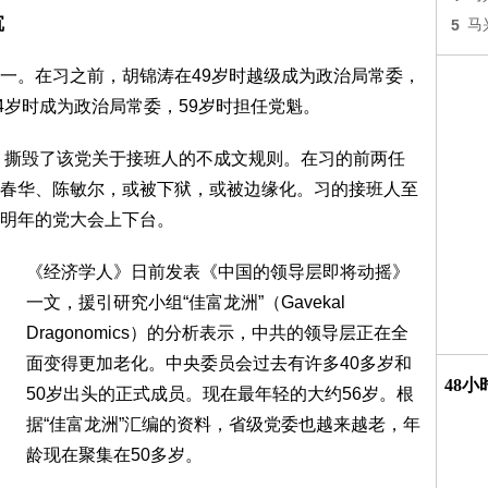
沉
5
马
一。在习之前，胡锦涛在49岁时越级成为政治局常委，
4岁时成为政治局常委，59岁时担任党魁。
制，撕毁了该党关于接班人的不成文规则。在习的前两任
春华、陈敏尔，或被下狱，或被边缘化。习的接班人至
明年的党大会上下台。
《经济学人》日前发表《中国的领导层即将动摇》
一文，援引研究小组“佳富龙洲”（Gavekal
Dragonomics）的分析表示，中共的领导层正在全
面变得更加老化。中央委员会过去有许多40多岁和
48
50岁出头的正式成员。现在最年轻的大约56岁。根
据“佳富龙洲”汇编的资料，省级党委也越来越老，年
龄现在聚集在50多岁。