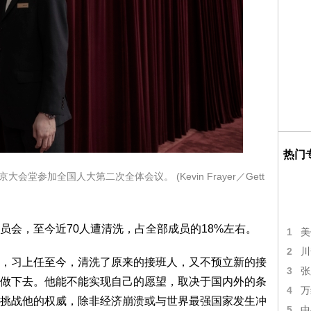
热门
会堂参加全国人大第二次全体会议。 (Kevin Frayer／Gett
员会，至今近70人遭清洗，占全部成员的18%左右。
1
美
2
川
，习上任至今，清洗了原来的接班人，又不预立新的接
3
张
做下去。他能不能实现自己的愿望，取决于国内外的条
4
万
挑战他的权威，除非经济崩溃或与世界最强国家发生冲
5
中