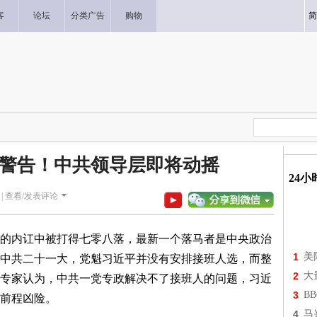
客
论坛
分类广告
购物
简
警告！中共领导层即将动摇
24
|
查看/发表评论
的内讧中被打得七零八落，最新一个落马者是中央政治
1
美
中共二十一大，党魁习近平并没有安排接班人选，而整
2
大
专家认为，中共一党专政解决不了接班人的问题，习近
3
B
前程凶险。
4
马