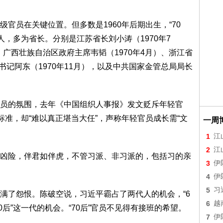
官员在关键位置。但多数是1960年后期出生，“70
6人，多为省长。分别是江苏省长刘小涛（1970年7
、广西壮族自治区政府主席韦韬（1970年4月）、浙江省
书记阿东（1970年11月），以及中共国家金管总局局长
员的氛围，去年《中国组织人事报》发文贬斥年轻官
标准，却“难以真正堪当大任”，声称年轻官员成长需“文
一周
1
江
2
江
凶险，伴君如伴虎，不管习派、非习派的，包括习的亲
3
伊
4
伊
5
习
满了怨恨。陈破空说，习近平霸占了两代人的机会，“6
6
越
0后”这一代的机会。“70后”官员不见得有接班的希望。
7
伊