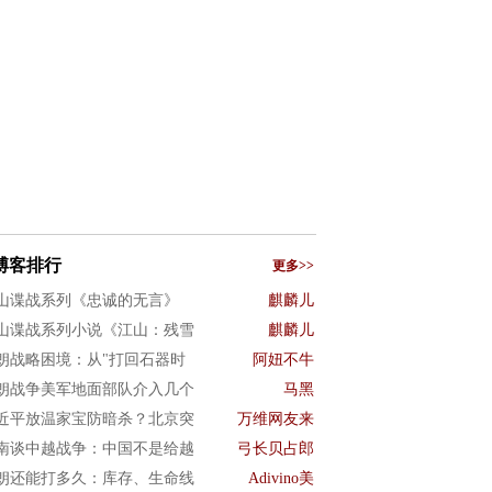
博客排行
更多>>
山谍战系列《忠诚的无言》
麒麟儿
山谍战系列小说《江山：残雪
麒麟儿
朗战略困境：从"打回石器时
阿妞不牛
朗战争美军地面部队介入几个
马黑
近平放温家宝防暗杀？北京突
万维网友来
南谈中越战争：中国不是给越
弓长贝占郎
朗还能打多久：库存、生命线
Adivino美