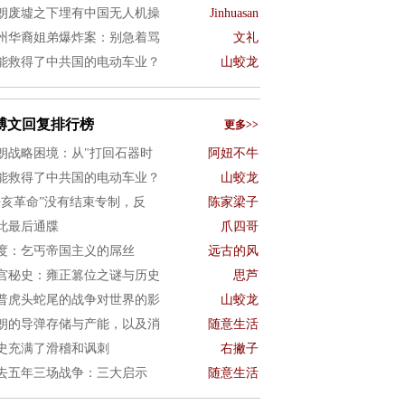
朗废墟之下埋有中国无人机操
Jinhuasan
州华裔姐弟爆炸案：别急着骂
文礼
能救得了中共国的电动车业？
山蛟龙
博文回复排行榜
更多>>
朗战略困境：从"打回石器时
阿妞不牛
能救得了中共国的电动车业？
山蛟龙
辛亥革命”没有结束专制，反
陈家梁子
此最后通牒
爪四哥
度：乞丐帝国主义的屌丝
远古的风
宫秘史：雍正篡位之谜与历史
思芦
普虎头蛇尾的战争对世界的影
山蛟龙
朗的导弹存储与产能，以及消
随意生活
史充满了滑稽和讽刺
右撇子
去五年三场战争：三大启示
随意生活