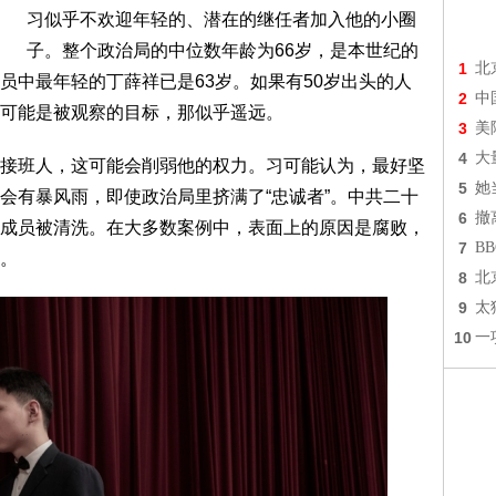
习似乎不欢迎年轻的、潜在的继任者加入他的小圈
子。整个政治局的中位数年龄为66岁，是本世纪的
1
北
员中最年轻的丁薛祥已是63岁。如果有50岁出头的人
2
中
可能是被观察的目标，那似乎遥远。
3
美
4
大
接班人，这可能会削弱他的权力。习可能认为，最好坚
5
她
会有暴风雨，即使政治局里挤满了“忠诚者”。中共二十
6
撤
成员被清洗。在大多数案例中，表面上的原因是腐败，
7
B
。
8
北
9
太
10
一