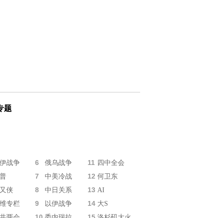
专题
6
11
伊战争
俄乌战争
四中全会
7
12
普
中美冷战
何卫东
8
13
又侠
中日关系
AI
9
14
维专栏
以伊战争
大S
10
15
共两会
委内瑞拉
洛杉矶大火