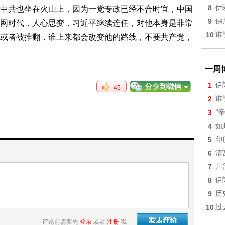
8
伊
中共也坐在火山上，因为一党专政已经不合时宜，中国
9
佛
网时代，人心思变，习近平继续连任，对他本身是非常
10
谁
或者被推翻，谁上来都会改变他的路线，不要共产党，
一周
1
伊
45
2
谁
3
“
4
如
5
印
6
清
7
川
8
伊
9
历
10
过
评论前需要先
登录
或者
注册
哦