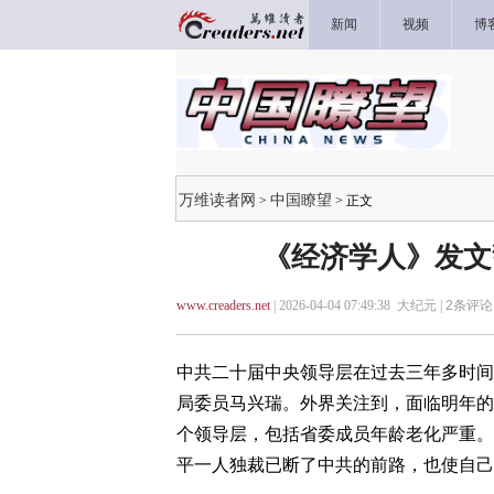
新闻
视频
博
万维读者网
中国瞭望
>
> 正文
《经济学人》发文
www.creaders.net
| 2026-04-04 07:49:38 大纪元 |
2
条评论 
中共二十届中央领导层在过去三年多时间
局委员马兴瑞。外界关注到，面临明年的
个领导层，包括省委成员年龄老化严重。
平一人独裁已断了中共的前路，也使自己