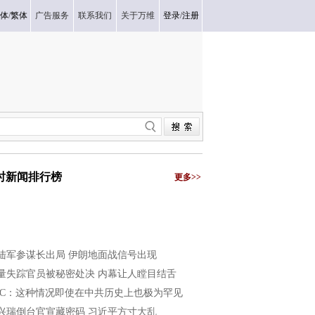
体
/
繁体
广告服务
联系我们
关于万维
登录
/
注册
小时新闻排行榜
更多>>
陆军参谋长出局 伊朗地面战信号出现
量失踪官员被秘密处决 内幕让人瞠目结舌
BC：这种情况即使在中共历史上也极为罕见
兴瑞倒台官宣藏密码 习近平方寸大乱