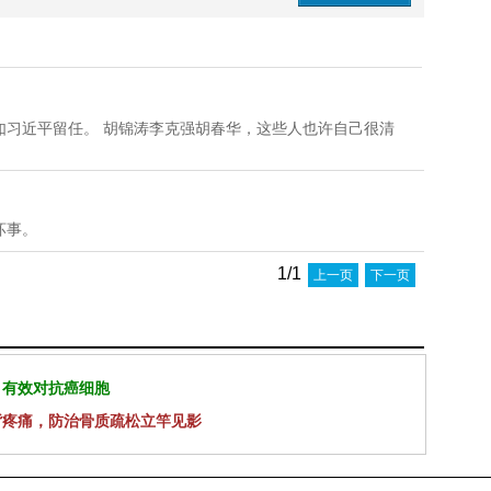
如习近平留任。 胡锦涛李克强胡春华，这些人也许自己很清
坏事。
1/1
上一页
下一页
 有效对抗癌细胞
背疼痛，防治骨质疏松立竿见影