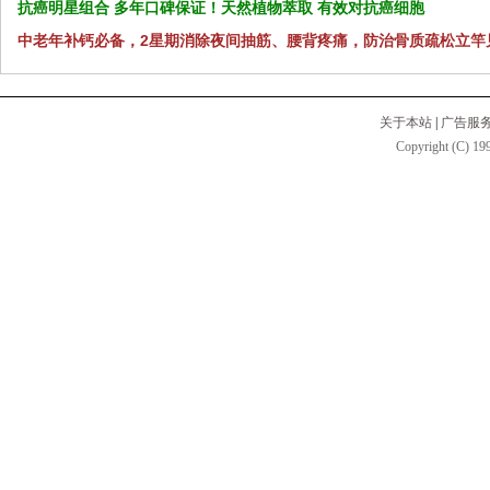
抗癌明星组合 多年口碑保证！天然植物萃取 有效对抗癌细胞
中老年补钙必备，2星期消除夜间抽筋、腰背疼痛，防治骨质疏松立竿
关于本站
|
广告服
Copyright (C) 199