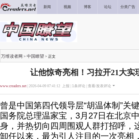
新闻
视频
博客
论坛
分类广告
万维读者网
中国瞭望
>
> 正文
让他惊奇亮相！习拉开21大实
www.creaders.net
| 2026-04-09 07:41:12 上报 |
1
条评论 |
查看/发表评论
曾是中国第四代领导层“胡温体制”关
国务院总理温家宝，3月27日在北京
身，并热切向四周围观人群打招呼，这
卸任以来，最为引人注目的一次亮相