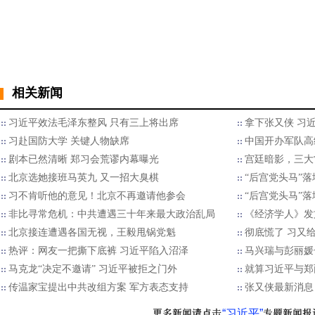
相关新闻
习近平效法毛泽东整风 只有三上将出席
拿下张又侠 习
习赴国防大学 关键人物缺席
中国开办军队高
剧本已然清晰 郑习会荒谬内幕曝光
宫廷暗影，三大
北京选她接班马英九 又一招大臭棋
“后宫党头马”
习不肯听他的意见！北京不再邀请他参会
“后宫党头马”
非比寻常危机：中共遭遇三十年来最大政治乱局
《经济学人》发
北京接连遭遇各国无视，王毅甩锅党魁
彻底慌了 习又
热评：网友一把撕下底裤 习近平陷入沼泽
马兴瑞与彭丽媛
马克龙“决定不邀请” 习近平被拒之门外
就算习近平与郑
传温家宝提出中共改组方案 军方表态支持
张又侠最新消息
“习近平”