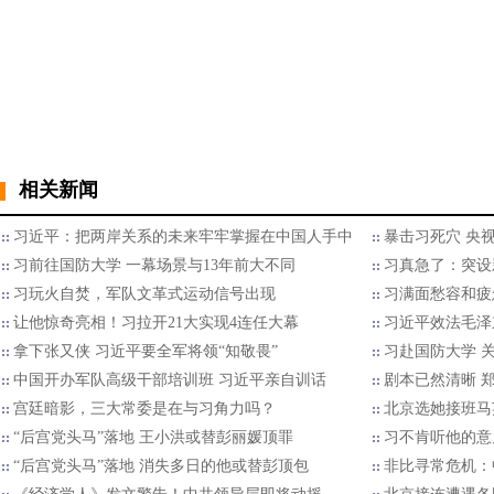
相关新闻
习近平：把两岸关系的未来牢牢掌握在中国人手中
暴击习死穴 央
习前往国防大学 一幕场景与13年前大不同
习真急了：突设
习玩火自焚，军队文革式运动信号出现
习满面愁容和疲
让他惊奇亮相！习拉开21大实现4连任大幕
习近平效法毛泽
拿下张又侠 习近平要全军将领“知敬畏”
习赴国防大学 
中国开办军队高级干部培训班 习近平亲自训话
剧本已然清晰 
宫廷暗影，三大常委是在与习角力吗？
北京选她接班马
“后宫党头马”落地 王小洪或替彭丽媛顶罪
习不肯听他的意
“后宫党头马”落地 消失多日的他或替彭顶包
非比寻常危机：