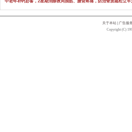
中老年补钙必备，2星期消除夜间抽筋、腰背疼痛，防治骨质疏松立竿
关于本站
|
广告服
Copyright (C) 199