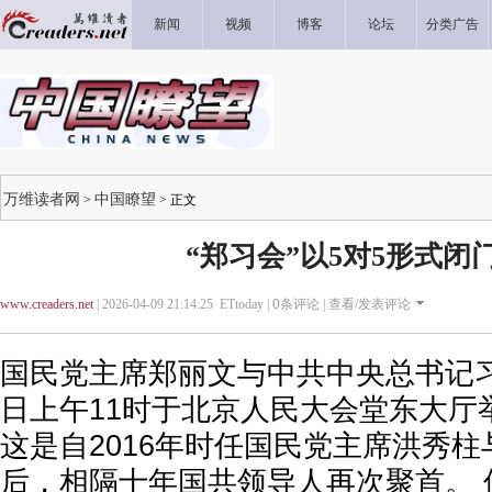
新闻
视频
博客
论坛
分类广告
万维读者网
中国瞭望
>
> 正文
“郑习会”以5对5形式闭
www.creaders.net
| 2026-04-09 21:14:25 ETtoday |
0
条评论 |
查看/发表评论
国民党主席郑丽文与中共中央总书记习
日上午11时于北京人民大会堂东大厅
这是自2016年时任国民党主席洪秀
后，相隔十年国共领导人再次聚首。 