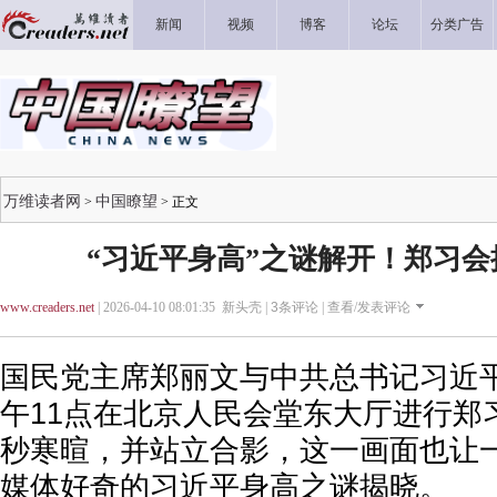
新闻
视频
博客
论坛
分类广告
万维读者网
中国瞭望
>
> 正文
“习近平身高”之谜解开！郑习
www.creaders.net
| 2026-04-10 08:01:35 新头壳 |
3
条评论 |
查看/发表评论
国民党主席郑丽文与中共总书记习近平
午11点在北京人民会堂东大厅进行郑
秒寒暄，并站立合影，这一画面也让
媒体好奇的习近平身高之谜揭晓。