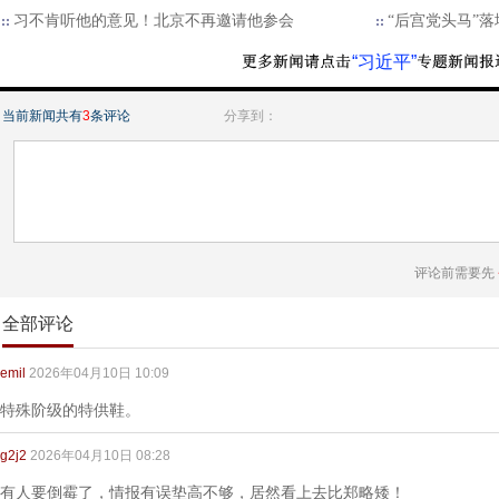
习不肯听他的意见！北京不再邀请他参会
“后宫党头马”
“习近平”
当前新闻共有
3
条评论
分享到：
评论前需要先
全部评论
emil
2026年04月10日 10:09
特殊阶级的特供鞋。
g2j2
2026年04月10日 08:28
有人要倒霉了，情报有误垫高不够，居然看上去比郑略矮！