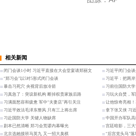
相关新闻
闭门会谈1小时 习近平直接在大会堂宴请郑丽文
习近平闭门会谈
“郑习会”以5对5形式闭门会谈
习近平：把两岸
暴击习死穴 央视背后放冷箭
习前往国防大学
习真急了：突设新机构 断掉权贵家族后路
习玩火自焚，军
习满面愁容和疲惫 军中“夫妻店”再引关注
让他惊奇亮相！
习近平效法毛泽东整风 只有三上将出席
拿下张又侠 习
习赴国防大学 关键人物缺席
中国开办军队高
剧本已然清晰 郑习会荒谬内幕曝光
宫廷暗影，三大
北京选她接班马英九 又一招大臭棋
“后宫党头马”