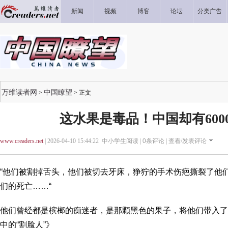
新闻
视频
博客
论坛
分类广告
万维读者网
中国瞭望
>
> 正文
这水果是毒品！中国却有600
www.creaders.net
| 2026-04-10 15:44:22 中小学生阅读 |
0
条评论 |
查看/发表评论
“他们被割掉舌头，他们被切去牙床，狰狞的手术伤疤撕裂了他
们的死亡……“
他们曾经都是槟榔的痴迷者，是那颗黑色的果子，将他们带入了
中的“割脸人”》