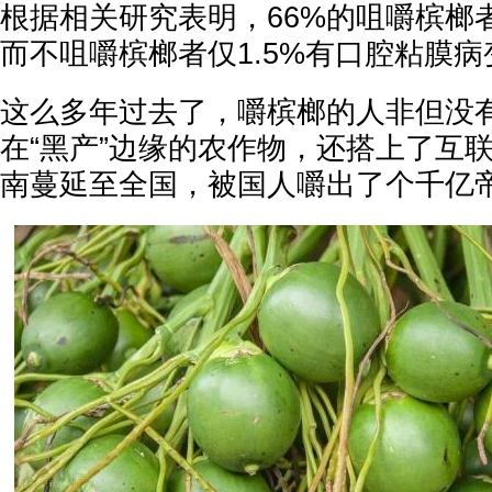
根据相关研究表明，66%的咀嚼槟榔
而不咀嚼槟榔者仅1.5%有口腔粘膜病
这么多年过去了，嚼槟榔的人非但没
在“黑产”边缘的农作物，还搭上了互
南蔓延至全国，被国人嚼出了个千亿