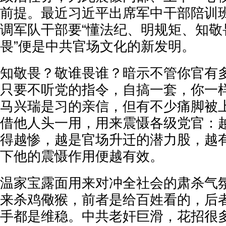
前提。最近习近平出席军中干部陪训
调军队干部要“懂法纪、明规矩、知敬畏
畏”便是中共官场文化的新发明。
知敬畏？敬谁畏谁？暗示不管你官有
只要不听党的指令，自搞一套，你一
马兴瑞是习的亲信，但有不少痛脚被
借他人头一用，用来震慑各级党官：
得越惨，越是官场升迁的潜力股，越
下他的震慑作用便越有效。
温家宝露面用来对冲全社会的肃杀气
来杀鸡儆猴，前者是给百姓看的，后
手都是维稳。中共老奸巨滑，花招很