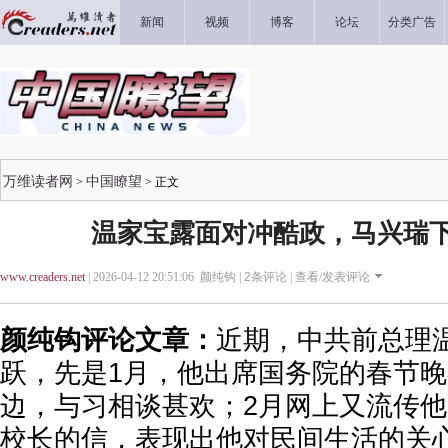
新闻
视频
博客
论坛
分类广告
万维读者网
中国瞭望
>
> 正文
温家宝露面对冲酷政，马兴瑞
www.creaders.net
| 2026-04-12 20:51:06 颜纯钩 |
2
条评论 |
查看/发表评论
颜纯钩评论文章：
近期，中共前总理
跃，先是1月，他出席国务院的春节
边，与习相谈甚欢；2月网上又流传
校长的信，表现出他对民间生活的关心