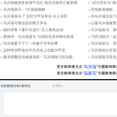
马兴瑞被抓更多细节流出 相关证据早已被掌握
“后宫党头马”
马兴瑞落马，3大悬疑难解
官场集体缄默..
马兴瑞落马 广东官方罕见举动 令人讶异
传马兴瑞涉反习
马兴瑞可能涉及的两大罪名
心腹马兴瑞被查
烧到李希？爆中共进行“夫人整风运动”
马兴瑞落马 新
蔡慎坤：马兴瑞落马 习深陷毛泽东晚年困境
习挥泪斩马！起
马兴瑞妻子干了一件极不寻常的事
马兴瑞落马 意
这种情况即使在中共历史上也极为罕见
马兴瑞倒台官宣
最亲密圈层也难逃清算！马兴瑞致习彭决裂
马兴瑞落马牵连
“马兴瑞”
“温家宝”
当前新闻共有
2
条评论
分享到：