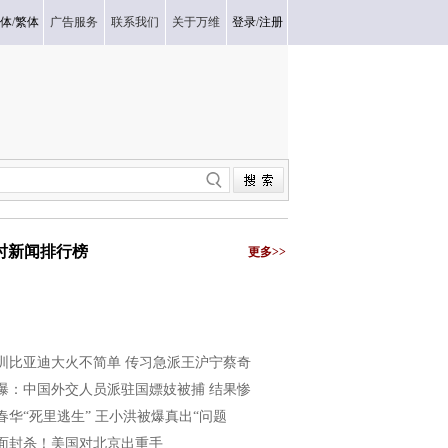
体
/
繁体
广告服务
联系我们
关于万维
登录
/
注册
小时新闻排行榜
更多>>
圳比亚迪大火不简单 传习急派王沪宁蔡奇
曝：中国外交人员派驻国嫖妓被捕 结果惨
春华“死里逃生” 王小洪被爆真出“问题
面封杀！美国对北京出重手