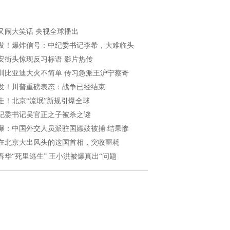
又闹大笑话 央视全球播出
发！爆炸信号：中纪委书记李希，大难临头
安街头惊现反习标语 影片热传
圳比亚迪大火不简单 传习急派王沪宁蔡奇
发！川普重磅表态：战争已经结束
走！北京“流氓”新规引爆全球
纪委书记吴官正之子被杀之谜
曝：中国外交人员派驻国嫖妓被捕 结果惨
在北京大出风头的这国首相，突收噩耗
春华“死里逃生” 王小洪被爆真出“问题