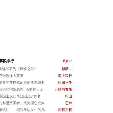
博客排行
更多>>
山谍战系列《蝴蝶之茧》
麒麟儿
克强游泳入黄泉
海上稼轩
说多年前痛骂记者的李鸿忠要
阿妞不牛
伟大的挖角总理: 历史将记上
万维网友来
帝国主义的“社会主义”养老
翰山
们都是叛国者，或为理念或为
思芦
革忆往——记我身边发生的几
历程历程