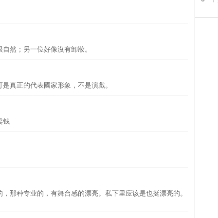
很自然；另一位好像沒有卸妝。
可是真正的代表國家形象，不是演戲。
卖钱
。
的，那种专业的，有舞台感的漂亮。私下里应该是也挺漂亮的。