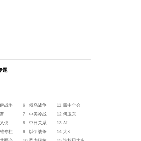
专题
6
11
伊战争
俄乌战争
四中全会
7
12
普
中美冷战
何卫东
8
13
又侠
中日关系
AI
9
14
维专栏
以伊战争
大S
10
15
共两会
委内瑞拉
洛杉矶大火