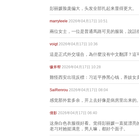
彭丽媛脸庞偏大，头发全部扎起来显得更大。
marryleele
2026年04月17日 10:51
兩位女士，一位是普通馬路可見的服裝，說話
voigt
2026年04月17日 10:36
這是正式外交場合，為什麼沒有中文翻譯？這
镰斧帮
2026年04月17日 10:28
難怪西安出現反標：习近平挣黑心钱，养妓女
SaiRenrou
2026年04月17日 08:04
感觉那外套多余，开上去好像是病房里出来的
倩影
2026年04月17日 06:40
这身白色衣服很好看。觉得彭丽媛一直挺漂亮
老习对她挺满意，男人嘛，都好个面子。