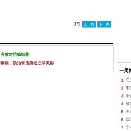
1/1
上一页
下一页
 有效对抗癌细胞
背疼痛，防治骨质疏松立竿见影
一周
1
江
2
李
3
据
4
最
5
美
6
我
7
文