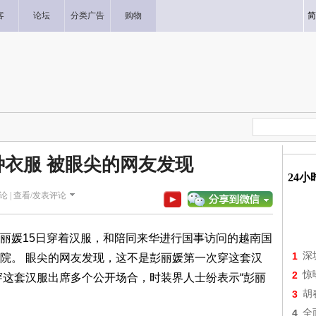
客
论坛
分类广告
购物
简
衣服 被眼尖的网友发现
24
论 |
查看/发表评论
丽媛15日穿着汉服，和陪同来华进行国事访问的越南国
1
深
院。 眼尖的网友发现，这不是彭丽媛第一次穿这套汉
2
惊
穿这套汉服出席多个公开场合，时装界人士纷表示“彭丽
3
胡
。
4
全