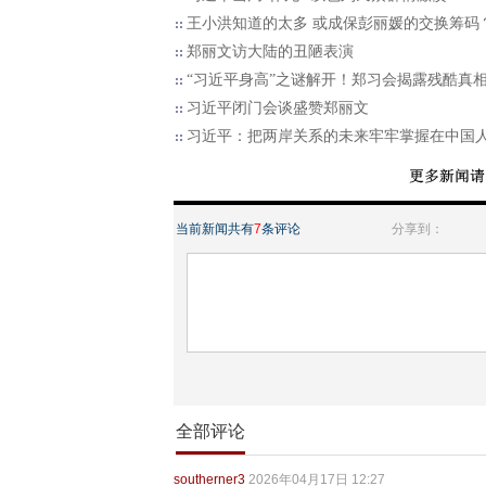
王小洪知道的太多 或成保彭丽媛的交换筹码
郑丽文访大陆的丑陋表演
“习近平身高”之谜解开！郑习会揭露残酷真
习近平闭门会谈盛赞郑丽文
习近平：把两岸关系的未来牢牢掌握在中国
当前新闻共有
7
条评论
分享到：
全部评论
southerner3
2026年04月17日 12:27