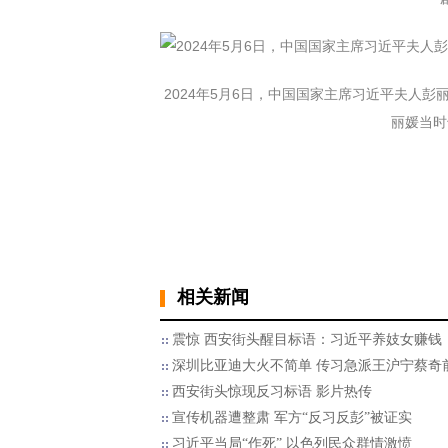
2024年5月6日，中国国家主席习近平夫人
丽媛当时
相关新闻
震惊 西安街头醒目标语：习近平养妓女赚钱
深圳比亚迪大火不简单 传习急派王沪宁蔡奇
西安街头惊现反习标语 影片热传
宣传机器遭整肃 军方“反习反彭”被证实
习近平当局“作死” 以色列民众群情激愤