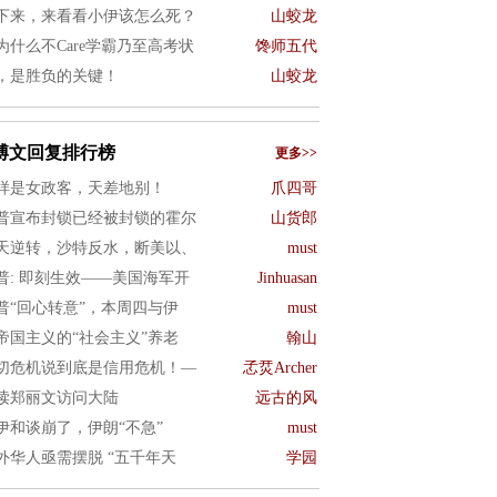
下来，来看看小伊该怎么死？
山蛟龙
为什么不Care学霸乃至高考状
馋师五代
，是胜负的关键！
山蛟龙
博文回复排行榜
更多>>
样是女政客，天差地别！
爪四哥
普宣布封锁已经被封锁的霍尔
山货郎
天逆转，沙特反水，断美以、
must
普: 即刻生效——美国海军开
Jinhuasan
普“回心转意”，本周四与伊
must
帝国主义的“社会主义”养老
翰山
切危机说到底是信用危机！—
孞烎Archer
读郑丽文访问大陆
远古的风
伊和谈崩了，伊朗“不急”
must
外华人亟需摆脱 “五千年天
学园