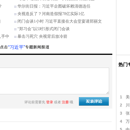
？
华尔街日报：习近平企图破坏赖清德连任
央视造反了？河南造假报78亿实际1亿
相
闭门会谈1小时 习近平直接在大会堂宴请郑丽文
“郑习会”以5对5形式闭门会谈
人手中
暴击习死穴 央视背后放冷箭
“习近平”
热门
1
美
评论前需要先
登录
或者
注册
哦
2
川
3
张
4
万
5
中