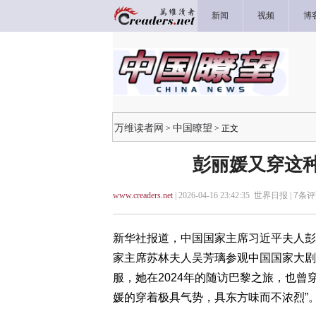
新闻
视频
博
万维读者网
中国瞭望
>
> 正文
彭丽媛又穿这种
www.creaders.net
| 2026-04-16 23:42:35 世界日报 |
7
条评
新华社报道，中国国家主席习近平夫人彭
家主席苏林夫人吴芳璃参观中国国家大剧
服，她在2024年的随访巴黎之旅，也曾
媛的穿着极具气势，具东方味而不浓烈”