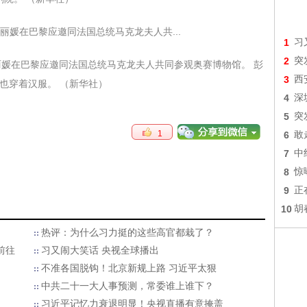
1
习
2
突
彭丽媛在巴黎应邀同法国总统马克龙夫人共同参观奥赛博物馆。 彭
3
西
也穿着汉服。 （新华社）
4
深
5
突
1
6
敢
7
中
8
惊
9
正
10
胡
热评：为什么习力挺的这些高官都栽了？
前往
习又闹大笑话 央视全球播出
不准各国脱钩！北京新规上路 习近平太狠
中共二十一大人事预测，常委谁上谁下？
习近平记忆力衰退明显！央视直播有意掩盖