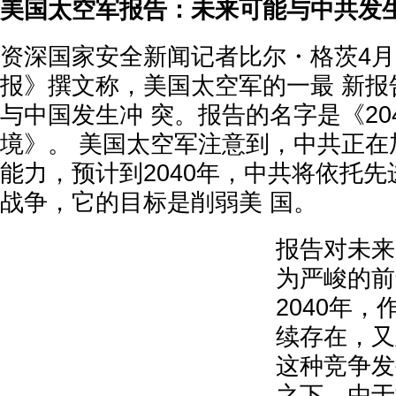
美国太空军报告：未来可能与中共发
资深国家安全新闻记者比尔・格茨4月
报》撰文称，美国太空军的一最 新报
与中国发生冲 突。报告的名字是《20
境》。 美国太空军注意到，中共正在
能力，预计到2040年，中共将依托先
战争，它的目标是削弱美 国。
报告对未来
为严峻的前
2040年
续存在，又
这种竞争发
之下。由于