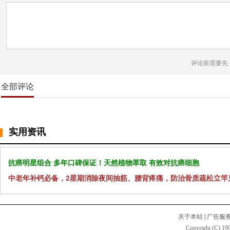
评论前需要先
全部评论
实用资讯
抗癌明星组合 多年口碑保证！天然植物萃取 有效对抗癌细胞
中老年补钙必备，2星期消除夜间抽筋、腰背疼痛，防治骨质疏松立竿
关于本站
|
广告服
Copyright (C) 199