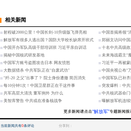
相关新闻
射程破2000公里！中国长剑-10升级版飞弹亮相
中国首揭将领“消
解放军有很多人逃出国？国防大学校长缺席开班式
郑丽文访问中国
中国开办军队高级干部培训班 习近平亲自训话
十名中共高级政
揭秘中国核武研发基地
未来海战霸主“
中国军方账号盗图攻击日本 网友愤怒
习近平一再被蒙
大数据猎杀 中共军队正在“自废武功”
中国央视公布“
“歼-20 之父”出事了？ 院士身份遭撤 简历消失
中国军队已补齐
每10分钟1次！中国卫星群正在干这件事
突发爆料：中共
共军高层大清洗 董军例外 为什么
中共核武器命门
美智库警告 中共或在准备核战争
曝解放军机连续
“解放军”
当前新闻共有
0
条评论
分享到：