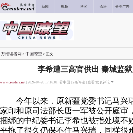
新闻
视频
博客
论坛
分类广告
万维读者网
中国瞭望
>
> 正文
李希遭三高官供出 秦城监
www.creaders.net
| 2026-04-20 17:16:01 看中国 |
2
条评论 |
查看/发表评论
今年以来，原新疆党委书记马兴瑞
家印和原司法部长唐一军被公开庭审
捆绑的中纪委书记李希也被指处境不
平拖了很久仍保不住马兴瑞，同样很