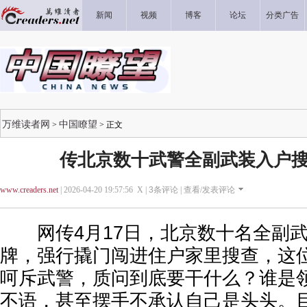
新闻
视频
博客
论坛
分类广告
万维读者网
中国瞭望
>
> 正文
传北京数十武警全副武装入户搜
www.creaders.net
| 2026-04-20 19:57:56 X |
3
条评论 |
查看/发表评论
网传4月17日，北京数十名全副武
牌，强行撬门闯进住户家里搜查，这
呵斥武警，质问到底要干什么？谁是
不语，甚至摆手不承认自己是头头。