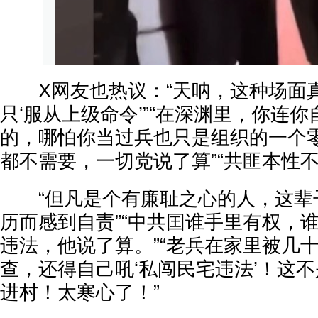
X网友也热议：“天呐，这种场面
只‘服从上级命令’”“在深渊里，你连
的，哪怕你当过兵也只是组织的一个零
都不需要，一切党说了算”“共匪本性不
“但凡是个有廉耻之心的人，这辈
历而感到自责”“中共囯谁手里有权，
违法，他说了算。”“老兵在家里被几
查，还得自己吼‘私闯民宅违法’！这
进村！太寒心了！”