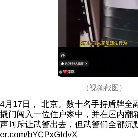
（视频截图）
4月17日， 北京。数十名手持盾牌
撬门闯入一位住户家中，并在屋内翻
声呵斥让武警出去，但武警们全都沉
er.com/bYCPxGIdvX