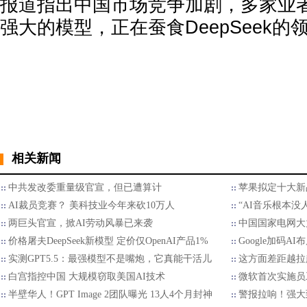
报道指出中国市场竞争加剧，多家业
强大的模型，正在蚕食DeepSeek的
相关新闻
中共发改委重量级官宣，但已遭算计
苹果拟定十大新
AI裁员竞赛？ 美科技业今年来砍10万人
“AI音乐根本没
两巨头官宣，掀AI劳动风暴已来袭
中国国家电网大
价格屠夫DeepSeek新模型 定价仅OpenAI产品1%
Google加码AI
实测GPT5.5：最强模型不是嘴炮，它真能干活儿
这方面差距越拉
白宫指控中国 大规模窃取美国AI技术
微软首次实施员
半壁华人！GPT Image 2团队曝光 13人4个月封神
警报拉响！强大到