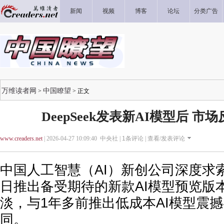
新闻
视频
博客
论坛
分类广告
万维读者网
中国瞭望
>
> 正文
DeepSeek发表新AI模型后 
www.creaders.net
| 2026-04-27 10:09:40 中央社 |
1
条评论 |
查看/发表评论
中国人工智慧（AI）新创公司深度求索（
日推出备受期待的新款AI模型预览版
淡，与1年多前推出低成本AI模型震
同。