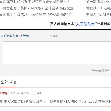
后库克时代 特纳斯能带苹果走进AI新纪元？
又一家明星公司
白宫密会，美惊人AI模型引全球震动 多国关注
黄仁勋：AI会
AI算力引爆需求 中国这种产品价格暴涨650%
美国Alpha AI
“人工智能AI”
当前新闻共有
1
条评论
分享到：
评论前需要先
全部评论
破棉袄
2026年04月27日 10:43
现在大家知道DS是怎么回事了，就是蒸馏别人的模型，所以没人在乎这