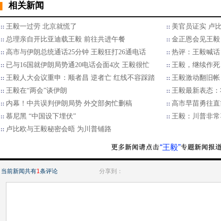
相关新闻
王毅一过劳 北京就慌了
美官员证实 卢
总理亲自开比亚迪载王毅 前往共进午餐
金正恩会见王毅
高市与伊朗总统通话25分钟 王毅狂打26通电话
热评：王毅喊话
已与16国就伊朗局势通20电话会面4次 王毅很忙
王毅，继续作死
王毅人大会议重申：顺者昌 逆者亡 红线不容踩踏
王毅激动翻旧帐
王毅在“两会”谈伊朗
王毅最新表态：
内幕！中共误判伊朗局势 外交部匆忙删稿
高市早苗勇往直
慕尼黑 “中国设下埋伏”
王毅：川普非常
卢比欧与王毅秘密会晤 为川普铺路
“王毅”
当前新闻共有
1
条评论
分享到：