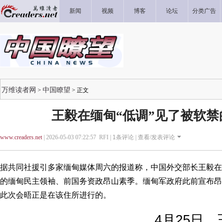
新闻
视频
博客
论坛
分类广告
万维读者网
中国瞭望
>
> 正文
王毅在缅甸“低调”见了被软
www.creaders.net
| 2026-05-03 07:22:57 RFI |
1
条评论 |
查看/发表评论
据共同社援引多家缅甸媒体周六的报道称，中国外交部长王毅在
的缅甸民主领袖、前国务资政昂山素季。缅甸军政府此前宣布昂
此次会晤正是在该住所进行的。
4月25日