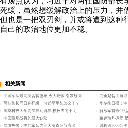
有观点认为，习近平对两任国防部长
死缓，虽然想缓解政治上的压力，并
但也是一把双刃剑，并或将遭到这种
自己的政治地位更加不稳。
相关新闻
中国军队最高层贪官密布 令人吃惊 引发疑问
完全是咎由自取
两任防长同日判死缓 习近平军队怎么了？
华尔街日报：中
国防科技大学高层异动诡异 校长去向不明
解放军首艘07
中国隐形战机的最大缺陷
董存瑞炸碉堡 
网络热传：中共军队内部大清查细节流出
射程破2000公