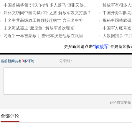
中国首揭将领“消失”内情 多人落马 但张又侠…
解放军有很多人
郑丽文访问中国高喊和平之旅 解放军发文打脸？
中国开办军队高
十名中共高级政工将领接连病亡 含三名中将
揭秘中国核武研
未来海战霸主“魔鬼鱼” 解放军首次曝光
中国军方账号盗
习近平一再被蒙蔽 川普根本没把他放在眼里
大数据猎杀 中
“解放军”
当前新闻共有
0
条评论
分享到：
评论前需要先
全部评论