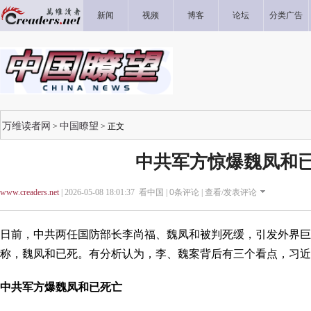
新闻
视频
博客
论坛
分类广告
万维读者网
中国瞭望
>
> 正文
中共军方惊爆魏凤和
www.creaders.net
| 2026-05-08 18:01:37 看中国 |
0
条评论 |
查看/发表评论
日前，中共两任国防部长李尚福、魏凤和被判死缓，引发外界巨
称，魏凤和已死。有分析认为，李、魏案背后有三个看点，习近
中共军方爆魏凤和已死亡