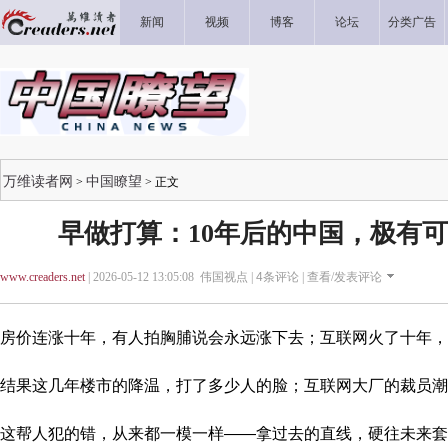
新闻
视频
博客
论坛
分类广告
万维读者网
中国瞭望
>
> 正文
早做打算：10年后的中国，极有可
www.creaders.net
| 2026-05-12 13:05:08 伟国视点 |
4
条评论 |
查看/发表评论
房价连涨十年，有人拍胸脯说会永远涨下去；互联网火了十年，
结果这几年楼市的降温，打了多少人的脸；互联网大厂的裁员潮
这帮人犯的错，从来都一模一样——拿过去的直线，硬往未来套