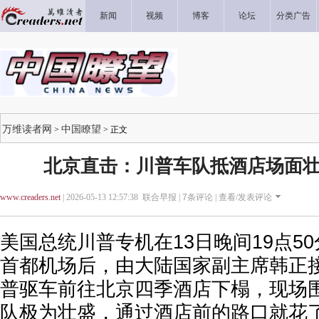
新闻
视频
博客
论坛
分类广告
万维读者网
中国瞭望
>
> 正文
北京直击：川普车队抵酒店场面壮
www.creaders.net
| 2026-05-13 12:57:38 联合早报 |
7
条评论 |
查看/发表评论
美国总统川普专机在13日晚间19点5
首都机场后，由大陆国家副主席韩正
普驱车前往北京四季酒店下榻，现场
队极为壮盛，通过酒店前的路口就花