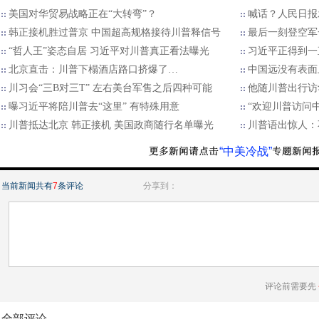
美国对华贸易战略正在“大转弯”？
喊话？人民日报
韩正接机胜过普京 中国超高规格接待川普释信号
最后一刻登空军
“哲人王”姿态自居 习近平对川普真正看法曝光
习近平正得到一
北京直击：川普下榻酒店路口挤爆了…
中国远没有表面
川习会“三B对三T” 左右美台军售之后四种可能
他随川普出行访
曝习近平将陪川普去“这里” 有特殊用意
“欢迎川普访问中
川普抵达北京 韩正接机 美国政商随行名单曝光
川普语出惊人：
“中美冷战”
当前新闻共有
7
条评论
分享到：
评论前需要先
全部评论