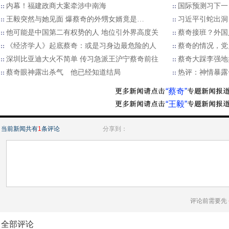
内幕！福建政商大案牵涉中南海
国际预测习下一
王毅突然与她见面 爆蔡奇的外甥女婿竟是…
习近平引蛇出洞
他可能是中国第二有权势的人 地位引外界高度关
蔡奇接班？外国
《经济学人》起底蔡奇：或是习身边最危险的人
蔡奇的情况，党
深圳比亚迪大火不简单 传习急派王沪宁蔡奇前往
蔡奇大踩李强地
蔡奇眼神露出杀气 他已经知道结局
热评：神情暴露
“蔡奇”
“王毅”
当前新闻共有
1
条评论
分享到：
评论前需要先
全部评论