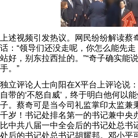
上述视频引发热议。网民纷纷解读蔡
话：“领导们还没走呢，你怎么能先走
站好，别东拉西扯的。”“奇子确实能
手。”
独立评论人士向阳在X平台上评论说：
自带的‘不怒自威’，终于明白他何以
子。蔡奇可是当今司礼监掌印太监兼
千岁！书记处排名第一的书记兼中央
比中共八届一中全会后的书记处总书
处后的书记处总书记胡耀邦。邓小平