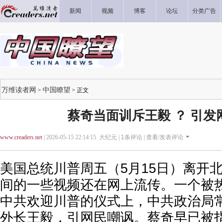
新闻
视频
博客
论坛
分类广告
万维读者网
中国瞭望
>
> 正文
蔡奇当面训斥王毅 ？ 引发
www.creaders.net
| 2026-05-15 22:14:15 大纪元 |
1
条评论 |
查看/发表评论
美国总统川普周五（5月15日）离开
间的一些视频还在网上流传。一个被
中共欢迎川普的仪式上，中共政治局
外长王毅，引网民嘲讽。蔡奇早已被