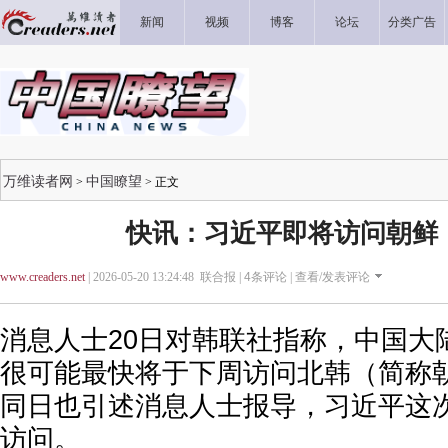
新闻
视频
博客
论坛
分类广告
万维读者网
中国瞭望
>
> 正文
快讯：习近平即将访问朝鲜
www.creaders.net
| 2026-05-20 13:24:48 联合报 |
4
条评论 |
查看/发表评论
消息人士20日对韩联社指称，中国大
很可能最快将于下周访问北韩（简称
同日也引述消息人士报导，习近平这
访问。