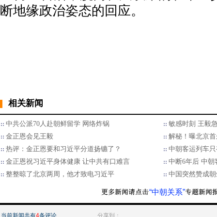
断地缘政治姿态的回应。
相关新闻
中共公派70人赴朝鲜留学 网络炸锅
敏感时刻 王毅
金正恩会见王毅
解秘！曝北京首
热评：金正恩要和习近平分道扬镳了？
中朝客运列车只
金正恩祝习近平身体健康 让中共有口难言
中断6年后 中
整整晾了北京两周，他才致电习近平
中国突然赞成朝
“中朝关系”
当前新闻共有
4
条评论
分享到：