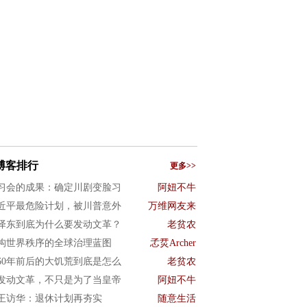
博客排行
更多>>
习会的成果：确定川剧变脸习
阿妞不牛
近平最危险计划，被川普意外
万维网友来
泽东到底为什么要发动文革？
老贫农
构世界秩序的全球治理蓝图
孞烎Archer
960年前后的大饥荒到底是怎么
老贫农
发动文革，不只是为了当皇帝
阿妞不牛
王访华：退休计划再夯实
随意生活