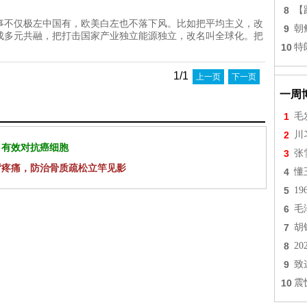
8
【
事不仅极左中国有，欧美白左也不落下风。比如把平均主义，改
9
朝
成多元共融，把打击国家产业独立能源独立，改名叫全球化。把
10
特
1/1
上一页
下一页
一周
1
毛
2
川
 有效对抗癌细胞
3
张
背疼痛，防治骨质疏松立竿见影
4
懂
5
1
6
毛
7
胡
8
2
9
致
10
震