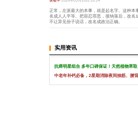
吴敬中
2026年05月20日 20:14
正常，左派最大的本事，就是起名字。这种本
名成人人平等。把容忍罪恶，接纳落后，改名
不让异见份子说话，改名成政治正确。
实用资讯
抗癌明星组合 多年口碑保证！天然植物萃取
中老年补钙必备，2星期消除夜间抽筋、腰