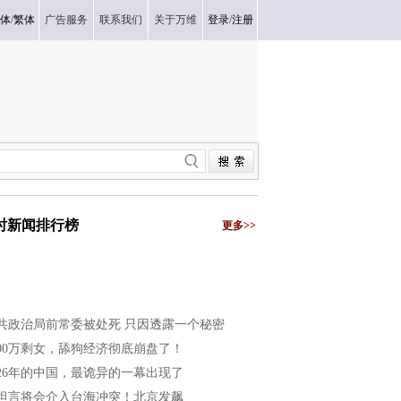
体
/
繁体
广告服务
联系我们
关于万维
登录
/
注册
小时新闻排行榜
更多>>
共政治局前常委被处死 只因透露一个秘密
200万剩女，舔狗经济彻底崩盘了！
026年的中国，最诡异的一幕出现了
坦言将会介入台海冲突！北京发飙