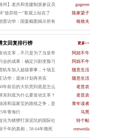
路州】老共和党建制派参议员
gugeren
鲜“放弃统一”客观上站在了
陈家梁子
朗普访华：国宴截图揭示所有
格致夫
博文回复排行榜
更多>>
发动文革，不只是为了当皇帝
阿妞不牛
习会的成果：确定川剧变脸习
阿妞不牛
雪机车加入超级赛事，十场五
随意生活
王访华：退休计划再夯实
随意生活
960年前后的大饥荒到底是怎么
老贫农
泽东到底为什么要发动文革？
老贫农
锦涛和温家宝的路线之争，是
青年读者
025年青海行
马黑
这沦为猪猡打滚泥坑的国际社
转个帖
惊千年的真相，58-64年饿死
renweida