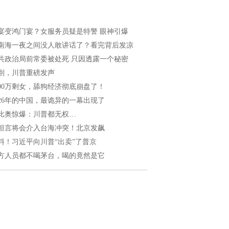
宴变鸿门宴？女服务员疑是特警 眼神引爆
南海一夜之间没人敢讲话了？看完背后发凉
共政治局前常委被处死 只因透露一个秘密
刚，川普重磅发声
200万剩女，舔狗经济彻底崩盘了！
026年的中国，最诡异的一幕出现了
比奥惊爆：川普都无权…
坦言将会介入台海冲突！北京发飙
料！习近平向川普“出卖”了普京
方人员都不喝茅台，喝的竟然是它