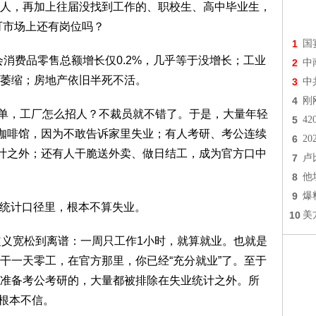
人，再加上往届没找到工作的、职校生、高中毕业生，
可市场上还有岗位吗？
1
国
费品零售总额增长仅0.2%，几乎等于没增长；工业
2
中
萎缩；房地产依旧半死不活。
3
中
4
刚
，工厂怎么招人？不裁员就不错了。于是，大量年轻
5
4
进咖啡馆，因为不敢告诉家里失业；有人考研、考公连续
6
2
统计之外；还有人干脆送外卖、做日结工，成为官方口中
7
卢
8
他
9
爆
统计口径里，根本不算失业。
10
美
义宽松到离谱：一周只工作1小时，就算就业。也就是
干一天零工，在官方那里，你已经“充分就业”了。至于
准备考公考研的，大量都被排除在失业统计之外。所
人根本不信。