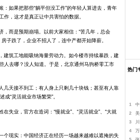
：如果把那些“躺平但没工作”的年轻人算进去，青年
没工作，这才是真正让中共害怕的数据。
，而是预期崩塌。以前大家相信：“苦几年，总会
，房子跌了，企业不招人了，连中产都开始降薪。
建筑工地能吸纳海量劳动力。如今楼市持续暴跌，建
。这些人去哪？没人知道。于是，北京通州马驹桥零工市
热门
几天接不到工；有人身上只剩几十块钱；甚至有人靠
述成“灵活就业市场繁荣”。
1
中
失业，官方在造词：“慢就业”、“灵活就业”、“大就
2
美
3
川
4
万
个现实：中国经济正在经历一场越来越难以遮掩的失
5
张