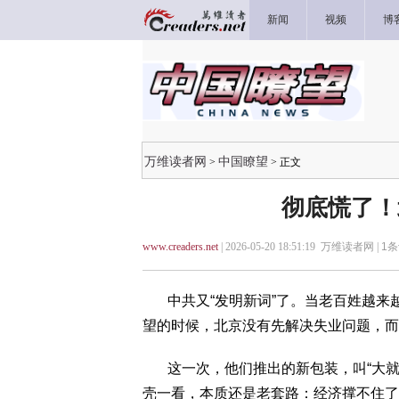
新闻
视频
博
万维读者网
中国瞭望
>
> 正文
彻底慌了！
www.creaders.net
| 2026-05-20 18:51:19 万维读者网 |
1
条
中共又“发明新词”了。当老百姓越来
望的时候，北京没有先解决失业问题，而
这一次，他们推出的新包装，叫“大就
壳一看，本质还是老套路：经济撑不住了