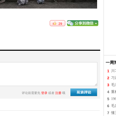
29
一周
1
川
2
习
3
毛
4
重
评论前需要先
登录
或者
注册
哦
5
1
6
毛
7
懂