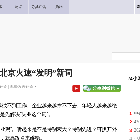
客
论坛
分类广告
购物
简
北京火速“发明”新词
24
评论 |
查看/发表评论
越找不到工作、企业越来越撑不下去、年轻人越来越绝
1
中
是先解决“失业这个词”。
2
4
业观”。听起来是不是特别宏大？特别先进？可扒开外
3
2
，就靠改名来维稳。
4
他