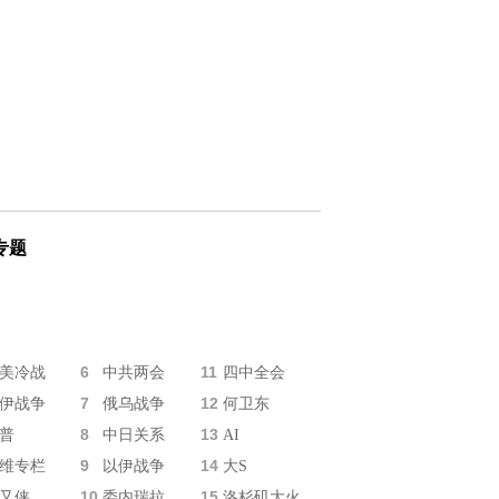
专题
6
11
美冷战
中共两会
四中全会
7
12
伊战争
俄乌战争
何卫东
8
13
普
中日关系
AI
9
14
维专栏
以伊战争
大S
10
15
又侠
委内瑞拉
洛杉矶大火