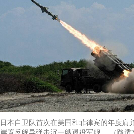
日本自卫队首次在美国和菲律宾的年度肩并
岸置反舰导弹击沉一艘退役军舰。 （路透