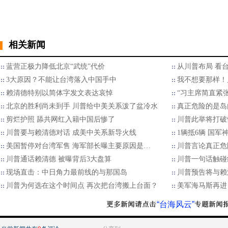
相关新闻
蓝营正极力降低北京“武统”代价
从川普布局 看
3大原因？不能让台湾落入中国手中
我不想要那样！川
赖清德特别以简体字发文表达哀悼
“习主席简直紧
北京的胜利尚未到手 川普给中美关系泼了盆冷水
​真正危险的是
剪烂护照 舔共网红入籍中国后惨了
川普此举将打破
川普要与赖清德对话 成美中关系新导火线
1辆抵6辆 国
美国暂停对台湾军售 海军部长曝主要原因是…
川普言论真正危
川普通话赖清德 被曝背后3大盘算
川普一句话触碰
现场直击：中日角力最前线的与那国岛
川普预告将与赖
川普为何选在这个时间点 再次把台湾搬上台面？
美军海马斯再进
“台海风云”