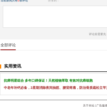
当前新闻共有
0
条评论
分享到：
评论前需要先
全部评论
实用资讯
抗癌明星组合 多年口碑保证！天然植物萃取 有效对抗癌细胞
中老年补钙必备，2星期消除夜间抽筋、腰背疼痛，防治骨质疏松立竿
关于本站
|
广告服