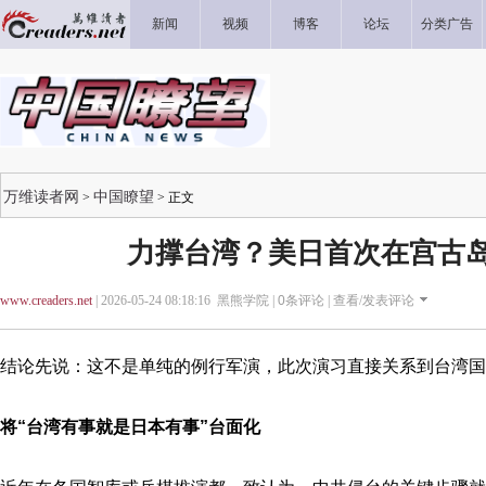
新闻
视频
博客
论坛
分类广告
万维读者网
中国瞭望
>
> 正文
力撑台湾？美日首次在宫古
www.creaders.net
| 2026-05-24 08:18:16 黑熊学院 |
0
条评论 |
查看/发表评论
结论先说：这不是单纯的例行军演，此次演习直接关系到台湾国
将“台湾有事就是日本有事”台面化