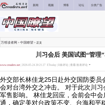
新闻
视频
博客
论坛
分类广告
万维读者网
中国瞭望
>
> 正文
川习会后 美国试图“管理
www.creaders.net
| 2026-05-24 20:21:27 ETtoday |
0
条评论 |
查看/发表评论
外交部长林佳龙25日赴外交国防委员
会对台湾外交之冲击。 对于此次川习
军售影响。 林佳龙回应，会前会中会
通，确定美对台政策不变、台海和平