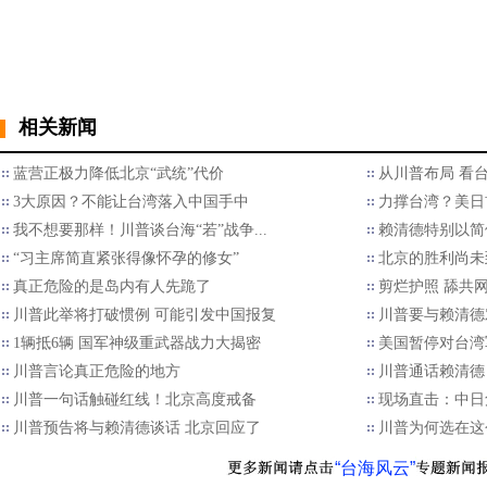
相关新闻
蓝营正极力降低北京“武统”代价
从川普布局 看
3大原因？不能让台湾落入中国手中
力撑台湾？美日
我不想要那样！川普谈台海“若”战争...
赖清德特别以简
“习主席简直紧张得像怀孕的修女”
北京的胜利尚未
​真正危险的是岛内有人先跪了
剪烂护照 舔共
川普此举将打破惯例 可能引发中国报复
川普要与赖清德
1辆抵6辆 国军神级重武器战力大揭密
美国暂停对台湾
川普言论真正危险的地方
川普通话赖清德
川普一句话触碰红线！北京高度戒备
现场直击：中日
川普预告将与赖清德谈话 北京回应了
川普为何选在这
“台海风云”