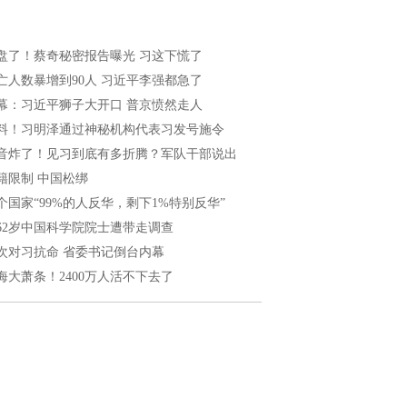
盘了！蔡奇秘密报告曝光 习这下慌了
亡人数暴增到90人 习近平李强都急了
幕：习近平狮子大开口 普京愤然走人
料！习明泽通过神秘机构代表习发号施令
音炸了！见习到底有多折腾？军队干部说出
籍限制 中国松绑
个国家“99%的人反华，剩下1%特别反华”
62岁中国科学院院士遭带走调查
次对习抗命 省委书记倒台内幕
海大萧条！2400万人活不下去了