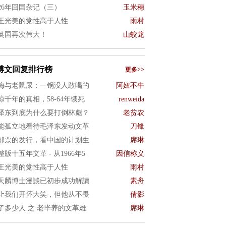
026年回国杂记（三）
玉米穗
王光美的党性高于人性
雨村
英国再次伟大！
山蛟龙
博文回复排行榜
更多>>
梅与老鼠屎：一锅没人敢喝的
阿妞不牛
惊千年的真相，58-64年饿死
renweida
泽东到底为什么要打倒林彪？
老贫农
能孤立地看待毛泽东发动文革
刀锋
邮票的发行，看中国的计划生
席琳
整版十五年文革 - 从1966年5
因信称义
王光美的党性高于人性
雨村
天麟博士漫談已初步成功解讀
素舟
让我们开怀大笑，但他从不畏
倩影
了多少人 之 老毕养的文革难
席琳