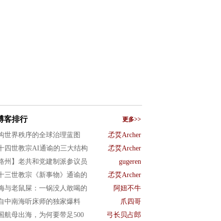
博客排行
更多>>
构世界秩序的全球治理蓝图
孞烎Archer
十四世教宗AI通谕的三大结构
孞烎Archer
路州】老共和党建制派参议员
gugeren
十三世教宗《新事物》通谕的
孞烎Archer
梅与老鼠屎：一锅没人敢喝的
阿妞不牛
自中南海听床师的独家爆料
爪四哥
国航母出海，为何要带足500
弓长贝占郎