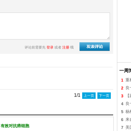
评论前需要先
登录
或者
注册
哦
一周
1
重
2
良
1/1
上一页
下一页
3
【
4
良
5
杨
6
来
 有效对抗癌细胞
7
美