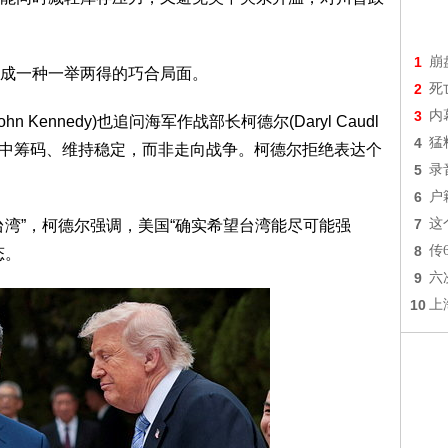
1
崩
成一种一举两得的巧合局面。
2
死
3
内
Kennedy)也追问海军作战部长柯德尔(Daryl Caudl
4
猛
对中筹码、维持稳定，而非走向战争。柯德尔拒绝表达个
5
录
6
户
7
这
台湾”，柯德尔强调，美国“确实希望台湾能尽可能强
8
传
态。
9
六
10
上