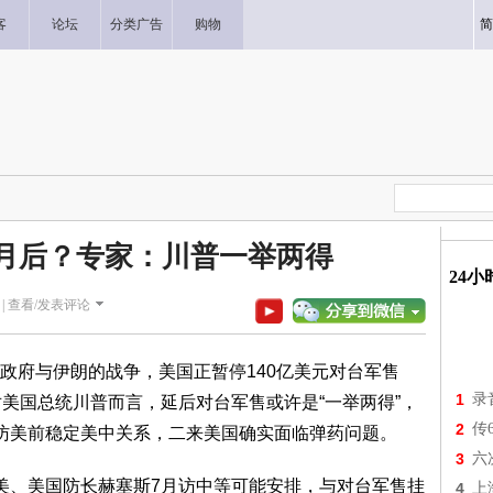
客
论坛
分类广告
购物
简
月后？专家：川普一举两得
24
|
查看/发表评论
政府与伊朗的战争，美国正暂停140亿美元对台军售
1
录
对美国总统川普而言，延后对台军售或许是“一举两得”，
2
传
访美前稳定美中关系，二来美国确实面临弹药问题。
3
六
美、美国防长赫塞斯7月访中等可能安排，与对台军售挂
4
上