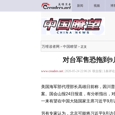
新闻
视频
博
万维读者网
中国瞭望
>
> 正文
对台军售恐拖到9
www.creaders.net
| 2026-05-24 22:06:26 联合报 |
1
条评论 
美国海军部代理部长高雄日前称，因川普
案。国会山报24日报道，有分析指出，
一来有望在中国大陆国家主席习近平9月
另有专家认为，北京可能将习近平9月访