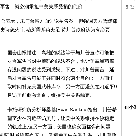
军售，就必须承担中美关系受损的代价。
5
扯
证会表示，未与台湾方面讨论军售案，但强调美方暂缓部
认“史诗怒火”行动所需弹药充足;待川普政府认为有必要
国会山报描述，高雄的说法等于与川普宣称可能把
对台军售当对中筹码的说法不合，也让美军弹药库
存没问题的说法受到质疑。不过，对川普而言，延
后对台军售可能正好同时符合两个目的：一方面争
取时间补充美国武器库存，另一方面避免在习近平9
月访美前刺激北京，维持美中关系稳定。
48
卡托研究所分析师桑基(Evan Sankey)指出，川普希
望至少在习近平访美前，让美中关系维持在较稳定
的轨道上;但另一方面，美国也确实面临弹药问题。
能同时减轻库存压力，又避免美中关系升温，对川普政