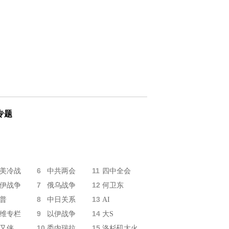
专题
6
11
美冷战
中共两会
四中全会
7
12
伊战争
俄乌战争
何卫东
8
13
普
中日关系
AI
9
14
维专栏
以伊战争
大S
10
15
又侠
委内瑞拉
洛杉矶大火