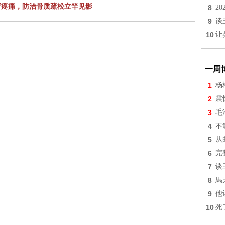
背疼痛，防治骨质疏松立竿见影
8
2
9
谈
10
让
一周
1
杨
2
震
3
毛
4
不
5
从
6
完
7
谈
8
馬
9
他
10
死