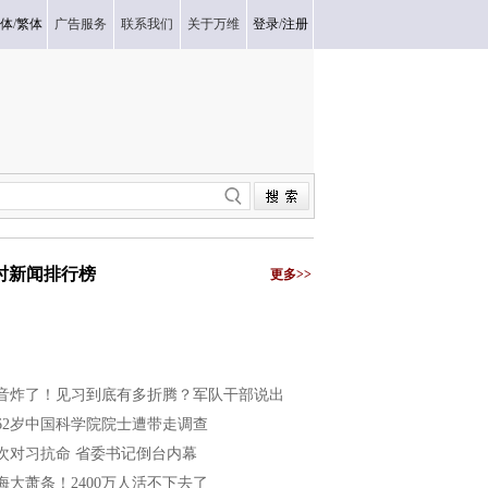
体
/
繁体
广告服务
联系我们
关于万维
登录
/
注册
小时新闻排行榜
更多>>
音炸了！见习到底有多折腾？军队干部说出
62岁中国科学院院士遭带走调查
次对习抗命 省委书记倒台内幕
海大萧条！2400万人活不下去了