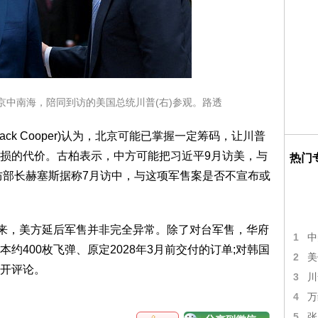
北京中南海，陪同到访的美国总统川普(右)参观。路透
ck Cooper)认为，北京可能已掌握一定筹码，让川普
损的代价。古柏表示，中方可能把习近平9月访美，与
热门
防部长赫塞斯据称7月访中，与这项军售案是否不宣布或
以来，美方延后军售并非完全异常。除了对台军售，华府
1
中
约400枚飞弹、原定2028年3月前交付的订单;对韩国
2
美
开评论。
3
川
4
万
5
张